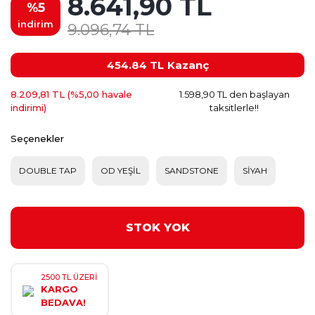
8.641,90 TL
%5
indirim
9.096,74 TL
454.84 TL
Kazanç
8.209,81 TL (%5,00 havale
1.598,90 TL den başlayan
indirimi)
taksitlerle!!
Seçenekler
DOUBLE TAP
OD YEŞİL
SANDSTONE
SİYAH
STOK YOK
2500 TL ÜZERİ
KARGO
BEDAVA!