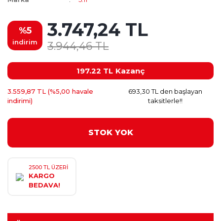
3.747,24 TL
%5
indirim
3.944,46 TL
197.22 TL
Kazanç
3.559,87 TL (%5,00 havale
693,30 TL den başlayan
indirimi)
taksitlerle!!
STOK YOK
2500 TL ÜZERİ
KARGO
BEDAVA!