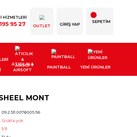
İ HİZMETLERİ
SEPETİM
195 95 27
GIRIŞ YAP
OUTLET
ATICILIK &
PAINTBALL
YENI ÜRÜNLER
İ
AIRSOFT
FTSHEEL MONT
09.2.511.0078005.116
Stokta yok
5.11