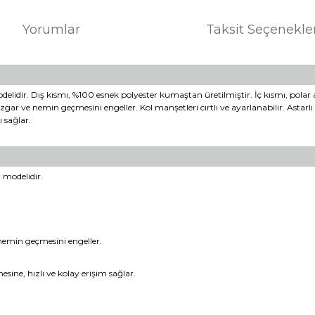
Yorumlar
Taksit Seçenekle
odelidir. Dış kısmı, %100 esnek polyester kumaştan üretilmiştir. İç kısmı, pola
üzgar ve nemin geçmesini engeller. Kol manşetleri cırtlı ve ayarlanabilir. Astarlı
 sağlar.
 modelidir.
 nemin geçmesini engeller.
sine, hızlı ve kolay erişim sağlar.