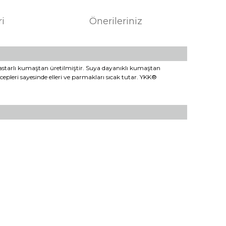
ri
Önerileriniz
r astarlı kumaştan üretilmiştir. Suya dayanıklı kumaştan
 cepleri sayesinde elleri ve parmakları sıcak tutar. YKK®