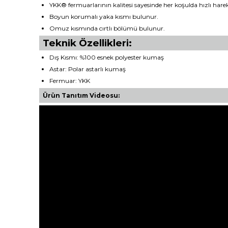
YKK® fermuarlarının kalitesi sayesinde her koşulda hızlı harek
Boyun korumalı yaka kısmı bulunur.
Omuz kısmında cırtlı bölümü bulunur.
Teknik Özellikleri:
Dış Kısmı: %100 esnek polyester kumaş
Astar: Polar astarlı kumaş
Fermuar: YKK
Ürün Tanıtım Videosu: