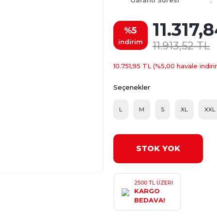
Garanti Süresi
11.317,
%5
indirim
11.913,52 TL
10.751,95 TL (%5,00 havale indiri
Seçenekler
L
M
S
XL
XXL
STOK YOK
2500 TL ÜZERİ
KARGO
BEDAVA!