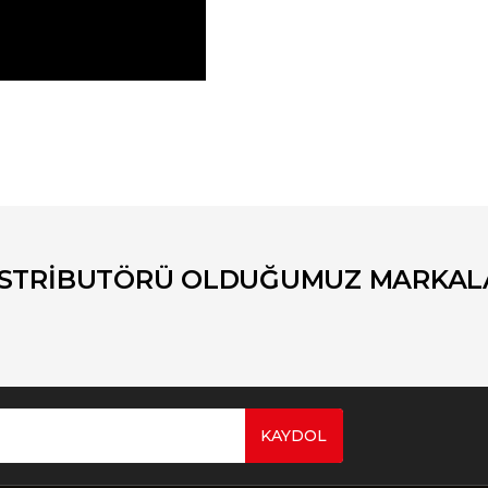
er konularda yetersiz gördüğünüz noktaları öneri formunu kullanarak tara
Bu ürüne ilk yorumu siz yapın!
Yorum Yaz
İSTRİBUTÖRÜ OLDUĞUMUZ MARKAL
KAYDOL