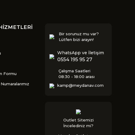
HİZMETLERİ
Bir sorunuz mu var?
Lütfen bizi arayın!
WhatsApp ve İletişim
u
0554 195 95 27
Çalışma Saatleri
im Formu
08:30 - 18:00 arası
Numaralarımız
kamp@meydanav.com
Outlet Sitemizi
İncelediniz mi?