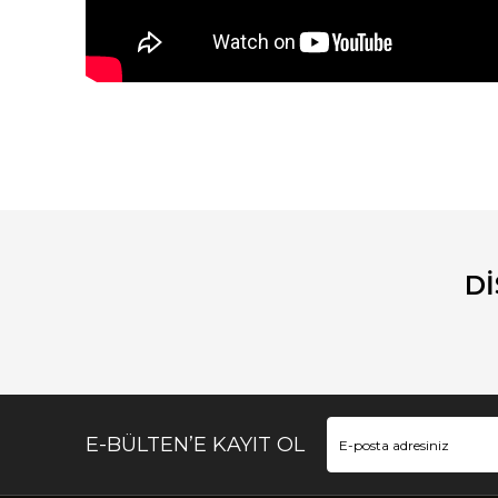
Bu ürünün fiyat bilgisi, resim, ürün açıklamalarında ve diğ
Görüş ve önerileriniz için teşekkür ederiz.
Ürün resmi kalitesiz, bozuk veya görüntülenemiyor.
Ürün açıklamasında eksik bilgiler bulunuyor.
D
Ürün bilgilerinde hatalar bulunuyor.
Ürün fiyatı diğer sitelerden daha pahalı.
Bu ürüne benzer farklı alternatifler olmalı.
E-BÜLTEN’E KAYIT OL