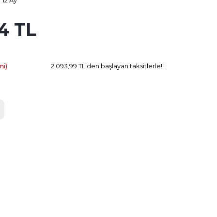
12 Ay
84 TL
595.68 TL
Kazanç
mi)
2.093,99 TL den başlayan taksitlerle!!