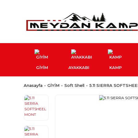
GİYİM
AYAKKABI
KAMP
Anasayfa
GİYİM
Soft Shell
5.11 SIERRA SOFTSHE