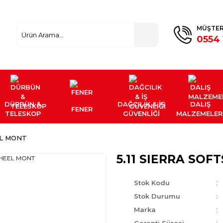
MÜŞTER
0554 
DÜRBÜN &
DAĞCILIK & İŞ
DALIŞ
FENER
TELESKOP
GÜVENLİĞİ
MALZEMELER
EL MONT
5.11 SIERRA SO
Stok Kodu
Stok Durumu
Marka