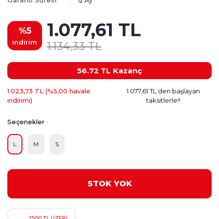
Garanti Süresi
12 Ay
1.077,61 TL
%5
indirim
1.134,33 TL
56.72 TL
Kazanç
1.023,73 TL (%5,00 havale
1.077,61 TL den başlayan
indirimi)
taksitlerle!!
Seçenekler
L
M
S
STOK YOK
2500 TL ÜZERİ