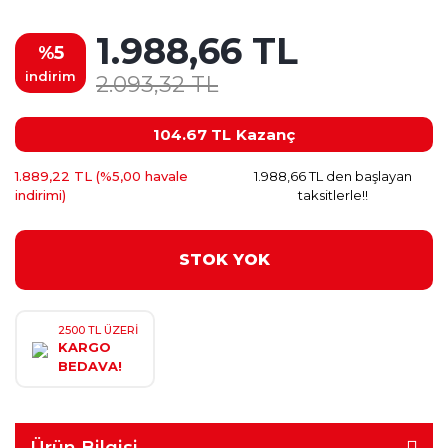
1.988,66 TL
%5
indirim
2.093,32 TL
104.67 TL
Kazanç
1.889,22 TL (%5,00 havale
1.988,66 TL den başlayan
indirimi)
taksitlerle!!
STOK YOK
2500 TL ÜZERİ
KARGO
BEDAVA!
Ürün Bilgisi