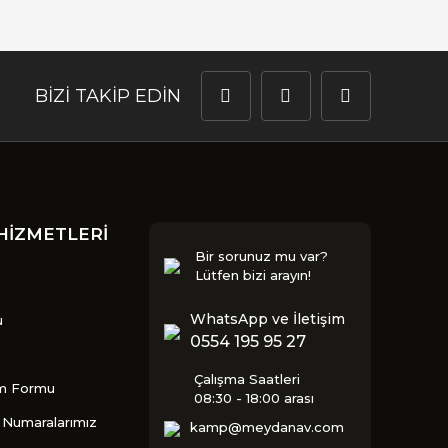
BİZİ TAKİP EDİN
HİZMETLERİ
Bir sorunuz mu var?
Lütfen bizi arayın!
WhatsApp ve İletişim
u
0554 195 95 27
Çalışma Saatleri
im Formu
08:30 - 18:00 arası
Numaralarımız
kamp@meydanav.com