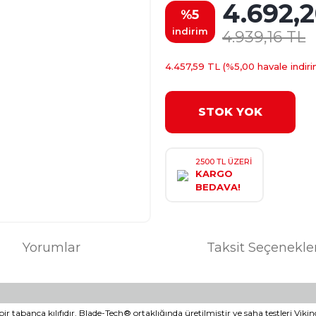
4.692,
%5
indirim
4.939,16 TL
4.457,59 TL (%5,00 havale indiri
STOK YOK
2500 TL ÜZERİ
KARGO
BEDAVA!
Yorumlar
Taksit Seçenekle
 bir tabanca kılıfıdır. Blade-Tech® ortaklığında üretilmiştir ve saha testleri V