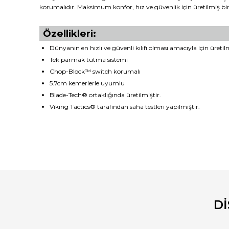
korumalıdır. Maksimum konfor, hız ve güvenlik için üretilmiş bir 
Özellikleri:
Dünyanın en hızlı ve güvenli kılıfı olması amacıyla için üretilm
Tek parmak tutma sistemi
Chop-Block™ switch korumalı
5.7cm kemerlerle uyumlu
Blade-Tech® ortaklığında üretilmiştir.
Viking Tactics® tarafından saha testleri yapılmıştır.
Bu ürünün fiyat bilgisi, resim, ürün açıklamalarında ve diğ
Görüş ve önerileriniz için teşekkür ederiz.
Ürün resmi kalitesiz, bozuk veya görüntülenemiyor.
Ürün açıklamasında eksik bilgiler bulunuyor.
D
Ürün bilgilerinde hatalar bulunuyor.
Ürün fiyatı diğer sitelerden daha pahalı.