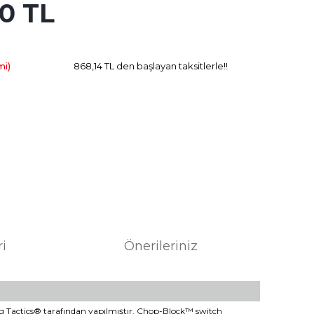
20 TL
246.96 TL
Kazanç
mi)
868,14 TL den başlayan taksitlerle!!
ri
Önerileriniz
iking Tactics® tarafından yapılmıştır. Chop-Block™ switch