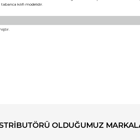
tabanca kılıfı modelidir.
iştir.
er konularda yetersiz gördüğünüz noktaları öneri formunu kullanarak tara
Bu ürüne ilk yorumu siz yapın!
Yorum Yaz
İSTRİBUTÖRÜ OLDUĞUMUZ MARKAL