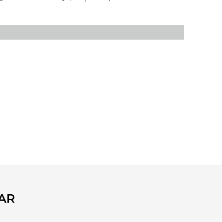
fımıza iletebilirsiniz.
AR