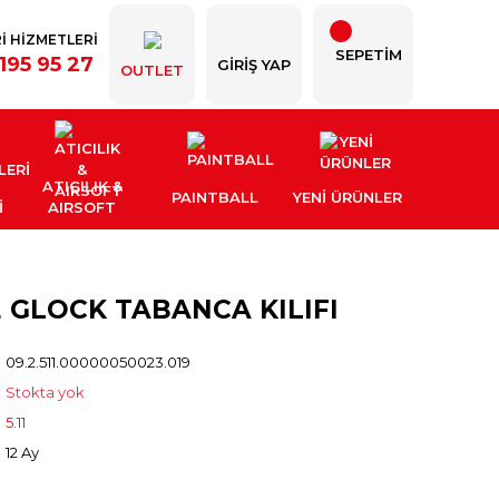
İ HİZMETLERİ
SEPETİM
195 95 27
GIRIŞ YAP
OUTLET
ATICILIK &
PAINTBALL
YENI ÜRÜNLER
İ
AIRSOFT
E GLOCK TABANCA KILIFI
09.2.511.00000050023.019
Stokta yok
5.11
12 Ay