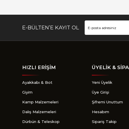
Bu ürüne benzer farklı alternatifler olmalı.
E-BÜLTEN’E KAYIT OL
HIZLI ERİŞİM
ÜYELİK & SİPA
Ayakkabı & Bot
Yeni Üyelik
Giyim
Üye Girişi
Kamp Malzemeleri
Şifremi Unuttum
Dalış Malzemeleri
Hesabım
Dürbün & Teleskop
Sipariş Takip