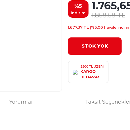
1.765,6
%5
indirim
1.858,58 TL
1.677,37 TL (%5,00 havale indirim
STOK YOK
2500 TL ÜZERİ
KARGO
BEDAVA!
Yorumlar
Taksit Seçenekle