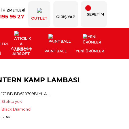
İ HİZMETLERİ
SEPETİM
195 95 27
GIRIŞ YAP
OUTLET
ATICILIK &
PAINTBALL
YENI ÜRÜNLER
İ
AIRSOFT
NTERN KAMP LAMBASI
17.1.BD.BD620709BLYL.ALL
Stokta yok
Black Diamond
12 Ay