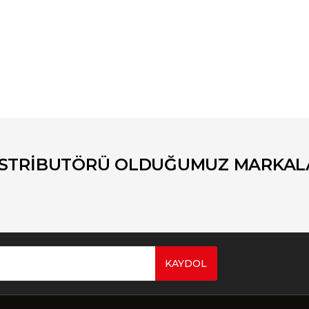
er konularda yetersiz gördüğünüz noktaları öneri formunu kullanarak tara
Bu ürüne ilk yorumu siz yapın!
Yorum Yaz
İSTRİBUTÖRÜ OLDUĞUMUZ MARKAL
KAYDOL
Gönder