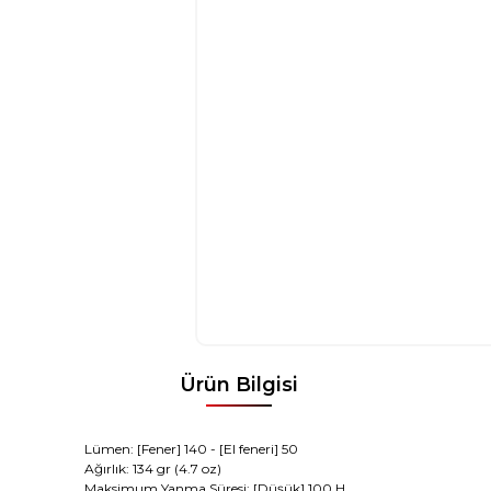
Ürün Bilgisi
Lümen
:
[
Fener
]
140
-
[E
l feneri
]
50
Ağırlık:
134
gr (
4.7
oz)
Maksimum
Yanma Süresi
:
[Düşük
]
100
H