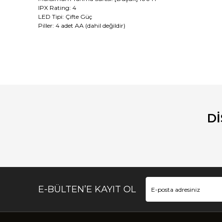
IPX
Rating: 4
LED Tipi
:
Çifte Güç
Piller:
4
adet AA
(dahil değildir)
Bu ürünün fiyat bilgisi, resim, ürün açıklamalarında ve diğ
Görüş ve önerileriniz için teşekkür ederiz.
Ürün resmi kalitesiz, bozuk veya görüntülenemiyor.
Ürün açıklamasında eksik bilgiler bulunuyor.
D
Ürün bilgilerinde hatalar bulunuyor.
Ürün fiyatı diğer sitelerden daha pahalı.
Bu ürüne benzer farklı alternatifler olmalı.
E-BÜLTEN’E KAYIT OL