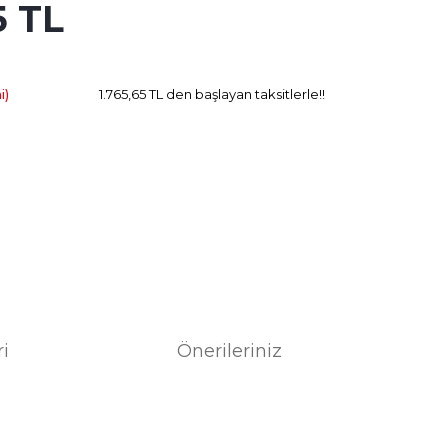
5 TL
92.93 TL
Kazanç
i)
1.765,65 TL den başlayan taksitlerle!!
ri
Önerileriniz