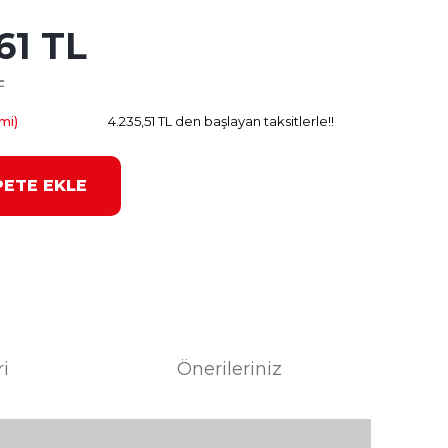
61 TL
1.204.87 TL
Kazanç
L
mi)
4.235,51 TL den başlayan taksitlerle!!
PETE EKLE
ri
Önerileriniz