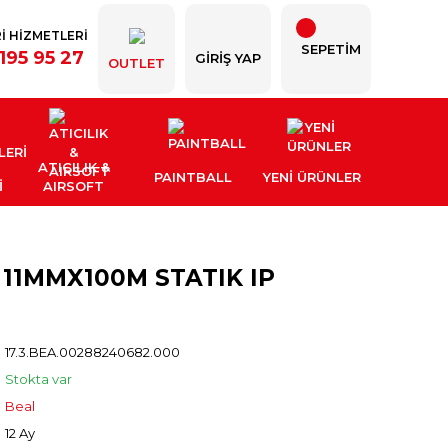
İ HİZMETLERİ
SEPETİM
195 95 27
GIRIŞ YAP
OUTLET
ATICILIK &
PAINTBALL
YENI ÜRÜNLER
İ
AIRSOFT
 11MMX100M STATIK IP
17.3.BEA.00288240682.000
Stokta var
Beal
12 Ay