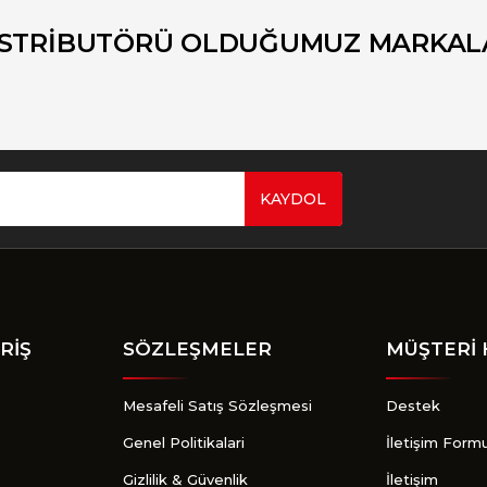
Yorum Yaz
İSTRİBUTÖRÜ OLDUĞUMUZ MARKAL
KAYDOL
Gönder
RİŞ
SÖZLEŞMELER
MÜŞTERİ 
Mesafeli Satış Sözleşmesi
Destek
Genel Politikalari
İletişim Form
Gizlilik & Güvenlik
İletişim