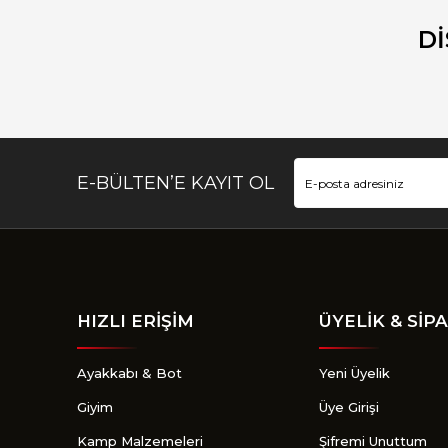
Ürün resmi kalitesiz, bozuk veya görüntülenemiyor.
Ürün açıklamasında eksik bilgiler bulunuyor.
D
Ürün bilgilerinde hatalar bulunuyor.
Ürün fiyatı diğer sitelerden daha pahalı.
Bu ürüne benzer farklı alternatifler olmalı.
E-BÜLTEN’E KAYIT OL
HIZLI ERİŞİM
ÜYELİK & SİPA
Ayakkabı & Bot
Yeni Üyelik
Giyim
Üye Girişi
Kamp Malzemeleri
Şifremi Unuttum