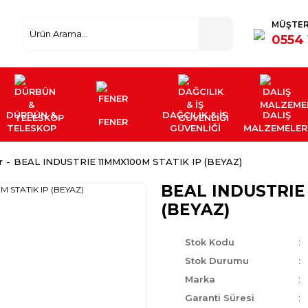
MÜŞTER
0554 
DÜRBÜN &
DAĞCILIK & İŞ
DALIŞ
FENER
TELESKOP
GÜVENLİĞİ
MALZEMELER
r
BEAL INDUSTRIE 11MMX100M STATIK IP (BEYAZ)
BEAL INDUSTRIE
(BEYAZ)
Stok Kodu
Stok Durumu
Marka
Garanti Süresi