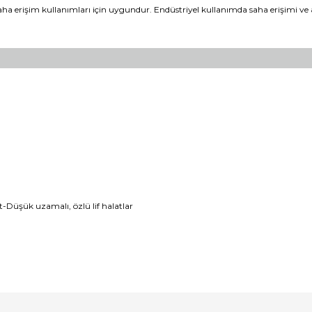
 erişim kullanımları için uygundur. Endüstriyel kullanımda saha erişimi ve ayrı
-Düşük uzamalı, özlü lif halatlar
er konularda yetersiz gördüğünüz noktaları öneri formunu kullanarak tara
Bu ürüne ilk yorumu siz yapın!