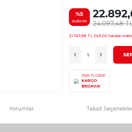
22.892,
%5
indirim
24.097,48 T
21.747,98 TL (%5,00 havale indiri
SE
2500 TL ÜZERİ
KARGO
BEDAVA!
Yorumlar
Taksit Seçenekle