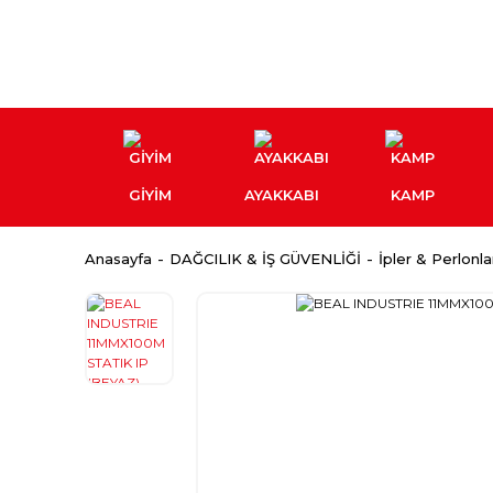
GİYİM
AYAKKABI
KAMP
Anasayfa
DAĞCILIK & İŞ GÜVENLİĞİ
İpler & Perlonla