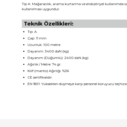
Tip A: Mağaracılık, arama kurtarma ve endüstriyel kullanımda saha
kullanılması uygundur.
Teknik Özellikleri:
Tip: A
Çap: 11 mm
Uzunluk: 100 metre
Dayanım: 3400 daN (kg)
Dayanım (Düğümlü): 2400 daN (kg)
Ağırlık / Metre: 74 gr.
Kılıf (manto) Ağırlığı: %36
CE sertifikalıdır.
EN 1891: Yüksekten düşmeye karşı personel koruyucu teçhizat
Bu ürünün fiyat bilgisi, resim, ürün açıklamalarında ve diğ
Görüş ve önerileriniz için teşekkür ederiz.