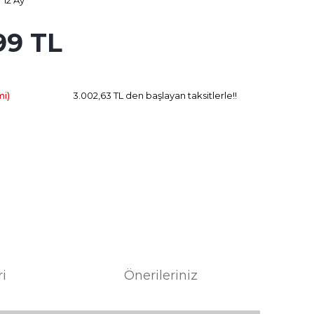
12 Ay
99 TL
854.16 TL
Kazanç
mi)
3.002,63 TL den başlayan taksitlerle!!
ri
Önerileriniz