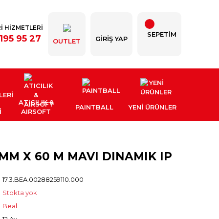
İ HİZMETLERİ
SEPETİM
195 95 27
GIRIŞ YAP
OUTLET
ATICILIK &
PAINTBALL
YENI ÜRÜNLER
İ
AIRSOFT
MM X 60 M MAVI DINAMIK IP
17.3.BEA.00288259110.000
Stokta yok
Beal