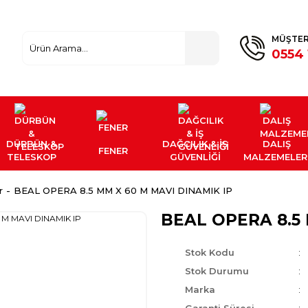
MÜŞTER
0554 
DÜRBÜN &
DAĞCILIK & İŞ
DALIŞ
FENER
TELESKOP
GÜVENLİĞİ
MALZEMELER
r
BEAL OPERA 8.5 MM X 60 M MAVI DINAMIK IP
BEAL OPERA 8.5 
Stok Kodu
Stok Durumu
Marka