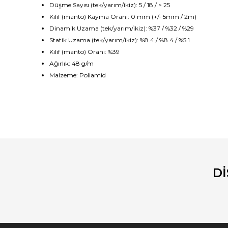
Düşme Sayısı (tek/yarım/ikiz): 5 / 18 / > 25
Kılıf (manto) Kayma Oranı: 0 mm (+/- 5mm / 2m)
Dinamik Uzama (tek/yarım/ikiz): %37 / %32 / %29
Statik Uzama (tek/yarım/ikiz): %8.4 / %8.4 / %5.1
Kılıf (manto) Oranı: %39
Ağırlık: 48 g/m
Malzeme: Poliamid
Bu ürünün fiyat bilgisi, resim, ürün açıklamalarında ve diğ
Görüş ve önerileriniz için teşekkür ederiz.
Ürün resmi kalitesiz, bozuk veya görüntülenemiyor.
Ürün açıklamasında eksik bilgiler bulunuyor.
D
Ürün bilgilerinde hatalar bulunuyor.
Ürün fiyatı diğer sitelerden daha pahalı.
Bu ürüne benzer farklı alternatifler olmalı.