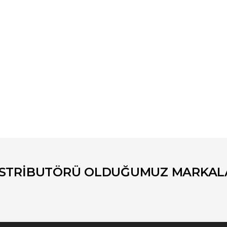
er konularda yetersiz gördüğünüz noktaları öneri formunu kullanarak tara
Bu ürüne ilk yorumu siz yapın!
Yorum Yaz
İSTRİBUTÖRÜ OLDUĞUMUZ MARKAL