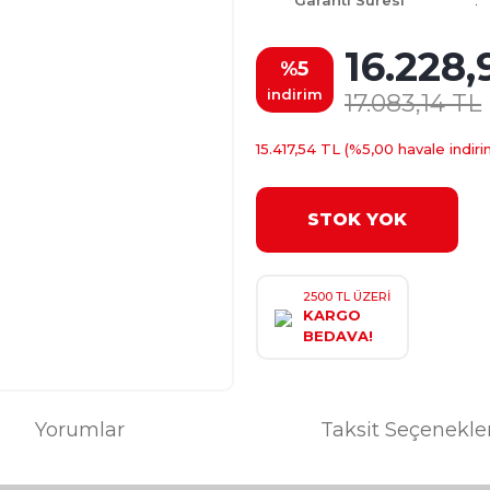
Garanti Süresi
16.228,
%5
indirim
17.083,14 TL
15.417,54 TL (%5,00 havale indiri
STOK YOK
2500 TL ÜZERİ
KARGO
BEDAVA!
Yorumlar
Taksit Seçenekle