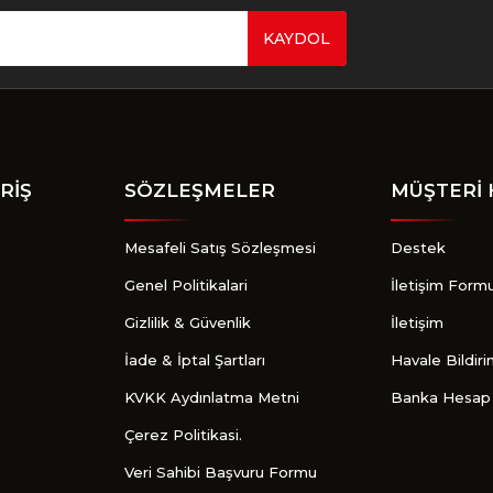
KAYDOL
Gönder
RİŞ
SÖZLEŞMELER
MÜŞTERİ 
Mesafeli Satış Sözleşmesi
Destek
Genel Politikalari
İletişim Form
Gizlilik & Güvenlik
İletişim
İade & İptal Şartları
Havale Bildir
KVKK Aydınlatma Metni
Banka Hesap 
Çerez Politikasi.
Veri Sahibi Başvuru Formu