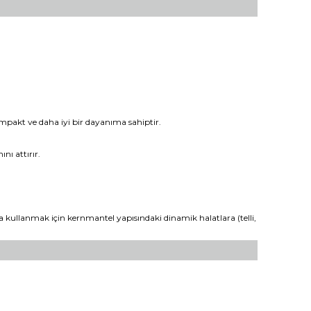
kompakt ve daha iyi bir dayanıma sahiptir.
nı attırır.
kta kullanmak için kernmantel yapısındaki dinamik halatlara (telli,