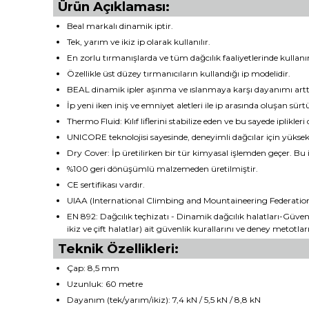
Ürün Açıklaması:
Beal markalı dinamik iptir.
Tek, yarım ve ikiz ip olarak kullanılır.
En zorlu tırmanışlarda ve tüm dağcılık faaliyetlerinde kull
Özellikle üst düzey tırmanıcıların kullandığı ip modelidir.
BEAL dinamik ipler aşınma ve ıslanmaya karşı dayanımı arttı
İp yeni iken iniş ve emniyet aletleri ile ip arasında oluşan sü
Thermo Fluid: Kılıf liflerini stabilize eden ve bu sayede ipli
UNICORE teknolojisi sayesinde, deneyimli dağcılar için yüks
Dry Cover: İp üretilirken bir tür kimyasal işlemden geçer. Bu i
%100 geri dönüşümlü malzemeden üretilmiştir.
CE sertifikası vardır.
UIAA (International Climbing and Mountaineering Federation
EN 892: Dağcılık teçhizatı - Dinamik dağcılık halatları-Güvenl
ikiz ve çift halatlar) ait güvenlik kurallarını ve deney metotlar
Teknik Özellikleri:
Çap: 8,5 mm
Uzunluk: 60 metre
Dayanım (tek/yarım/ikiz): 7,4 kN / 5,5 kN / 8,8 kN