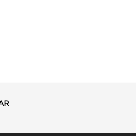
fımıza iletebilirsiniz.
AR