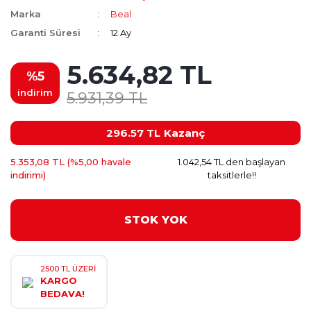
Marka
Beal
Garanti Süresi
12 Ay
5.634,82 TL
%5
indirim
5.931,39 TL
296.57 TL
Kazanç
5.353,08 TL (%5,00 havale
1.042,54 TL den başlayan
indirimi)
taksitlerle!!
STOK YOK
2500 TL ÜZERİ
KARGO
BEDAVA!