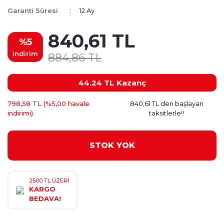
Garanti Süresi
12 Ay
840,61 TL
%5
indirim
884,86 TL
44.24 TL
Kazanç
798,58 TL (%5,00 havale
840,61 TL den başlayan
indirimi)
taksitlerle!!
STOK YOK
2500 TL ÜZERİ
KARGO
BEDAVA!