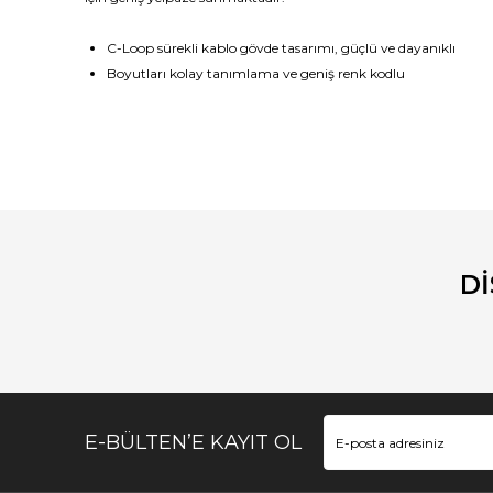
C-Loop sürekli kablo gövde tasarımı, güçlü ve dayanıklı
Boyutları kolay tanımlama ve geniş renk kodlu
Bu ürünün fiyat bilgisi, resim, ürün açıklamalarında ve diğ
Görüş ve önerileriniz için teşekkür ederiz.
Ürün resmi kalitesiz, bozuk veya görüntülenemiyor.
Ürün açıklamasında eksik bilgiler bulunuyor.
D
Ürün bilgilerinde hatalar bulunuyor.
Ürün fiyatı diğer sitelerden daha pahalı.
Bu ürüne benzer farklı alternatifler olmalı.
E-BÜLTEN’E KAYIT OL