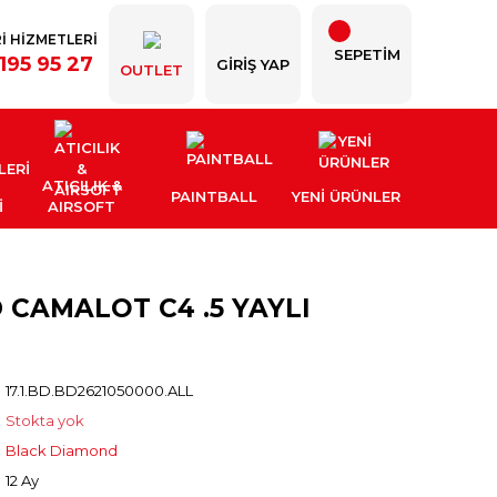
İ HİZMETLERİ
SEPETİM
195 95 27
GIRIŞ YAP
OUTLET
ATICILIK &
PAINTBALL
YENI ÜRÜNLER
İ
AIRSOFT
CAMALOT C4 .5 YAYLI
17.1.BD.BD2621050000.ALL
Stokta yok
Black Diamond
12 Ay