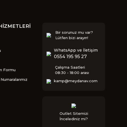
HİZMETLERİ
Bir sorunuz mu var?
Lütfen bizi arayın!
WhatsApp ve İletişim
u
0554 195 95 27
Çalışma Saatleri
im Formu
08:30 - 18:00 arası
Numaralarımız
kamp@meydanav.com
Outlet Sitemizi
İncelediniz mi?