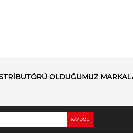
er konularda yetersiz gördüğünüz noktaları öneri formunu kullanarak tara
Bu ürüne ilk yorumu siz yapın!
Yorum Yaz
İSTRİBUTÖRÜ OLDUĞUMUZ MARKAL
KAYDOL