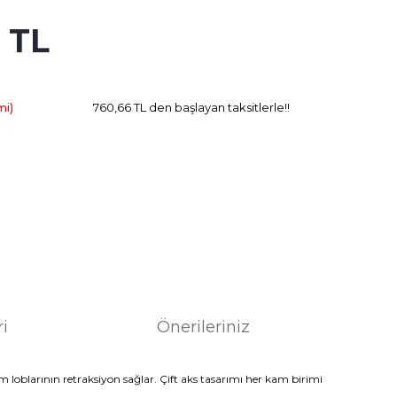
0 TL
216.38 TL
Kazanç
mi)
760,66 TL den başlayan taksitlerle!!
ri
Önerileriniz
m loblarının retraksiyon sağlar. Çift aks tasarımı her kam birimi