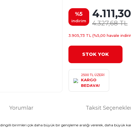
4.111,3
%5
indirim
4.327,68 TL
3.905,73 TL (%5,00 havale indiri
STOK YOK
2500 TL ÜZERİ
KARGO
BEDAVA!
Yorumlar
Taksit Seçenekle
k dingilli birimleri çok daha büyük bir genişleme aralığı vererek, daha büyük ka