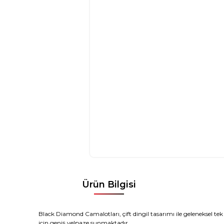
Ürün Bilgisi
Black Diamond Camalotları, çift dingil tasarımı ile geleneksel te
için geniş yelpaze sunmaktadır.