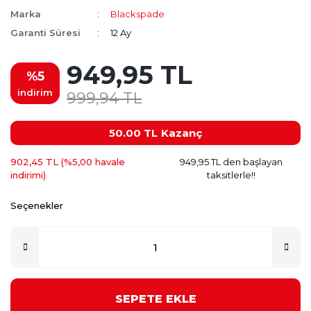
Marka
Blackspade
Garanti Süresi
12 Ay
949,95 TL
%5
indirim
999,94 TL
50.00 TL
Kazanç
902,45 TL (%5,00 havale
949,95 TL den başlayan
indirimi)
taksitlerle!!
Seçenekler
SEPETE EKLE