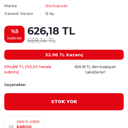
Marka
Blackspade
Garanti Süresi
12 Ay
626,18 TL
%5
indirim
659,14 TL
32.96 TL
Kazanç
594,88 TL (%5,00 havale
626,18 TL den başlayan
indirimi)
taksitlerle!!
Seçenekler
STOK YOK
2500 TL ÜZERİ
KARGO