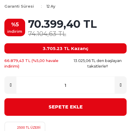
Garanti Süresi
12 Ay
70.399,40 TL
%5
indirim
74.104,63 TL
3.705.23 TL
Kazanç
66.879,43 TL (%5,00 havale
13.025,06 TL den başlayan
indirimi)
taksitlerle!!
SEPETE EKLE
2500 TL ÜZERİ