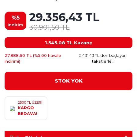
29.356,43 TL
%5
indirim
30.901,50 TL
1.545.08 TL
Kazanç
27.888,60 TL (%5,00 havale
5.431,43 TL den başlayan
indirimi)
taksitlerle!!
STOK YOK
2500 TL ÜZERİ
KARGO
BEDAVA!