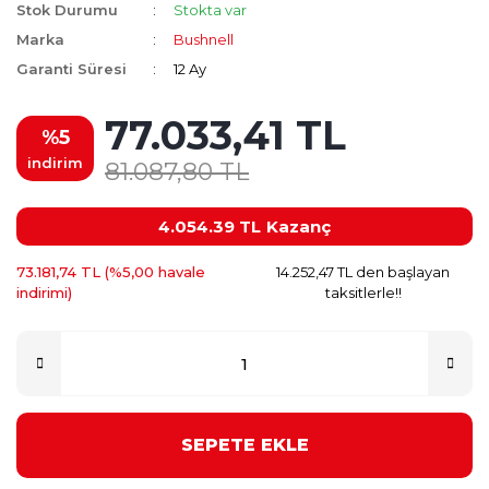
Stok Durumu
Stokta var
Marka
Bushnell
Garanti Süresi
12 Ay
77.033,41 TL
%5
indirim
81.087,80 TL
4.054.39 TL
Kazanç
73.181,74 TL (%5,00 havale
14.252,47 TL den başlayan
indirimi)
taksitlerle!!
SEPETE EKLE