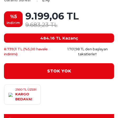
Garanti Süresi
12 Ay
9.199,06 TL
%5
indirim
9.683,23 TL
484.16 TL
Kazanç
8.739,11 TL (%5,00 havale
1.701,98 TL den başlayan
indirimi)
taksitlerle!!
STOK YOK
2500 TL ÜZERİ
KARGO
BEDAVA!