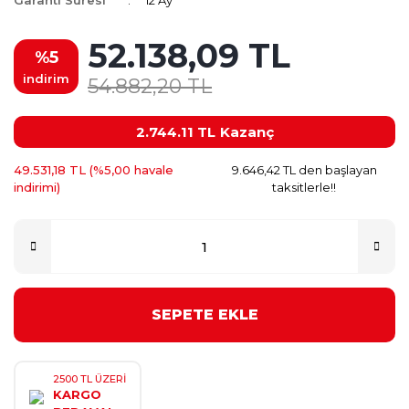
Garanti Süresi
12 Ay
52.138,09 TL
%5
indirim
54.882,20 TL
2.744.11 TL
Kazanç
49.531,18 TL (%5,00 havale
9.646,42 TL den başlayan
indirimi)
taksitlerle!!
SEPETE EKLE
2500 TL ÜZERİ
KARGO