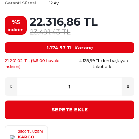
Garanti Süresi
12 Ay
22.316,86 TL
%5
indirim
23.491,43 TL
1.174.57 TL
Kazanç
21.201,02 TL (%5,00 havale
4.128,99 TL den başlayan
indirimi)
taksitlerle!!
SEPETE EKLE
2500 TL ÜZERİ
KARGO