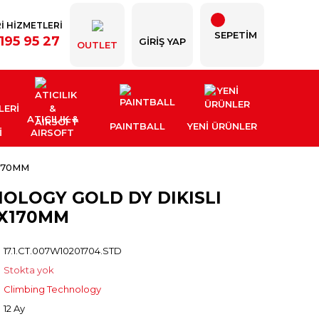
İ HİZMETLERİ
SEPETİM
195 95 27
GIRIŞ YAP
OUTLET
ATICILIK &
PAINTBALL
YENI ÜRÜNLER
İ
AIRSOFT
170MM
OLOGY GOLD DY DIKISLI
1X170MM
17.1.CT.007W10201704.STD
Stokta yok
Climbing Technology
12 Ay