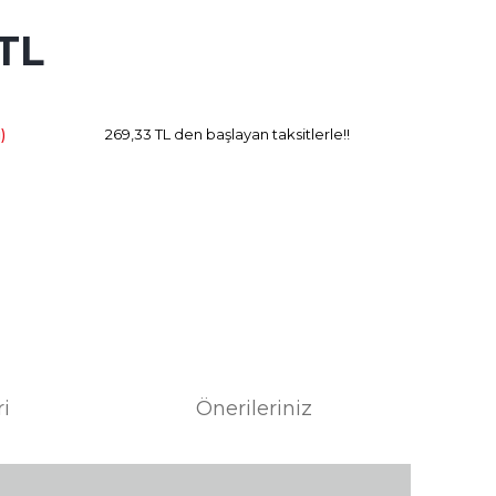
 TL
14.18 TL
Kazanç
)
269,33 TL den başlayan taksitlerle!!
ri
Önerileriniz