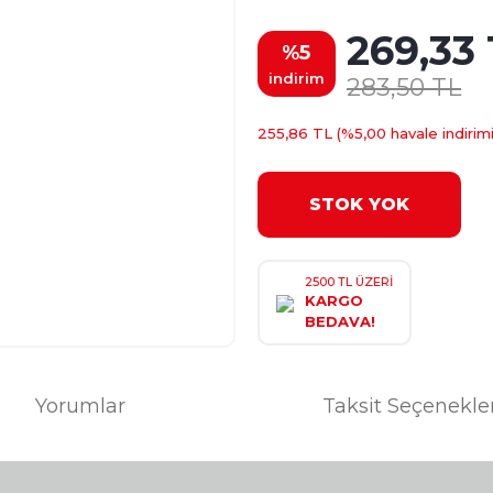
269,33
%5
indirim
283,50 TL
255,86 TL (%5,00 havale indirimi
STOK YOK
2500 TL ÜZERİ
KARGO
BEDAVA!
Yorumlar
Taksit Seçenekle