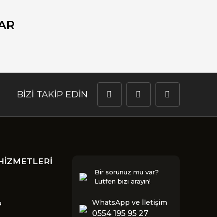
görüntülenemiyor.
Yorum Yaz
bulunuyor.
AR
r.
halı.
 olmalı.
BİZİ TAKİP EDİN
Gönder
HİZMETLERİ
Bir sorunuz mu var?
Lütfen bizi arayın!
WhatsApp ve İletişim
u
0554 195 95 27