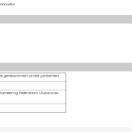
rlonudur.
ik gereksinimleri ve test yöntemleri
aineering Federation) Uluslararası
Bu ürünün fiyat bilgisi, resim, ürü
noktaları öneri formunu kullanarak ta
Bu 
Görüş ve önerileriniz için teşekkür 