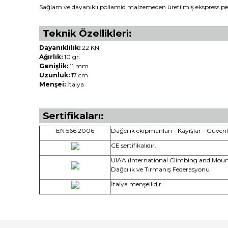
Sağlam ve dayanıklı poliamid malzemeden üretilmiş ekspress pe
Teknik Özellikleri:
Dayanıklılık:
22 KN
Ağırlık:
10 gr.
Genişlik:
11 mm
Uzunluk:
17 cm
Menşei:
İtalya
Sertifikaları:
EN 566:2006
Dağcılık ekipmanları - Kayışlar - Güvenl
CE sertifikalıdır.
UIAA (International Climbing and Mount
Dağcılık ve Tırmanış Federasyonu
İtalya menşeilidir.