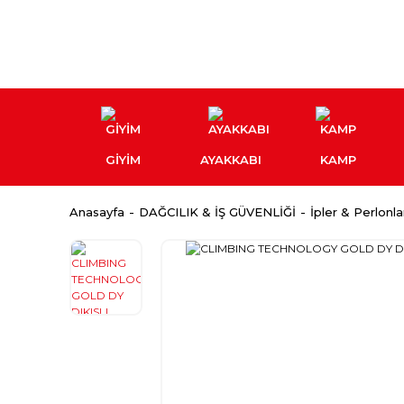
GİYİM
AYAKKABI
KAMP
Anasayfa
DAĞCILIK & İŞ GÜVENLİĞİ
İpler & Perlonla