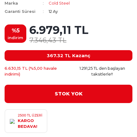
Marka
Cold Steel
Garanti Süresi
12 Ay
6.979,11 TL
%5
indirim
7.346,43 TL
367.32 TL
Kazanç
6.630,15 TL (%5,00 havale
1.291,25 TL den başlayan
indirimi)
taksitlerle!!
STOK YOK
2500 TL ÜZERİ
KARGO
BEDAVA!