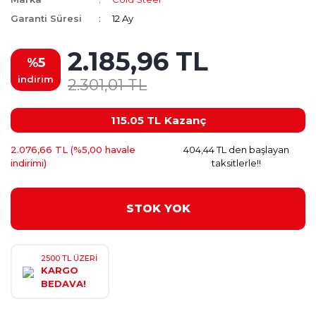
Garanti Süresi
12 Ay
2.185,96 TL
%5
indirim
2.301,01 TL
115.05 TL
Kazanç
2.076,66 TL (%5,00 havale
404,44 TL den başlayan
indirimi)
taksitlerle!!
STOK YOK
2500 TL ÜZERİ
KARGO
BEDAVA!