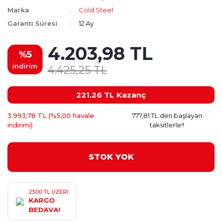
Marka
Cold Steel
Garanti Süresi
12 Ay
4.203,98 TL
%5
indirim
4.425,25 TL
221.26 TL
Kazanç
3.993,78 TL (%5,00 havale
777,81 TL den başlayan
indirimi)
taksitlerle!!
STOK YOK
2500 TL ÜZERİ
KARGO
BEDAVA!