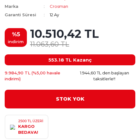
Marka
Crosman
Garanti Süresi
12 Ay
10.510,42 TL
%5
indirim
11.063,60 TL
553.18 TL
Kazanç
9.984,90 TL (%5,00 havale
1.944,60 TL den başlayan
indirimi)
taksitlerle!!
STOK YOK
2500 TL ÜZERİ
KARGO
BEDAVA!