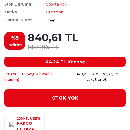
Stok Durumu
Stokta yok
Marka
Crosman
Garanti Süresi
12 Ay
840,61 TL
%5
indirim
884,86 TL
44.24 TL
Kazanç
798,58 TL (%5,00 havale
840,61 TL den başlayan
indirimi)
taksitlerle!!
STOK YOK
2500 TL ÜZERİ
KARGO
BEDAVA!