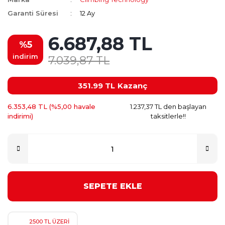
Garanti Süresi
12 Ay
6.687,88 TL
%5
indirim
7.039,87 TL
351.99 TL
Kazanç
6.353,48 TL (%5,00 havale
1.237,37 TL den başlayan
indirimi)
taksitlerle!!
SEPETE EKLE
2500 TL ÜZERİ