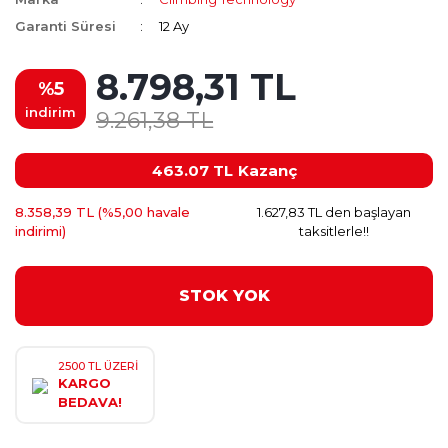
Garanti Süresi
12 Ay
8.798,31 TL
%5
indirim
9.261,38 TL
463.07 TL
Kazanç
8.358,39 TL (%5,00 havale
1.627,83 TL den başlayan
indirimi)
taksitlerle!!
STOK YOK
2500 TL ÜZERİ
KARGO
BEDAVA!