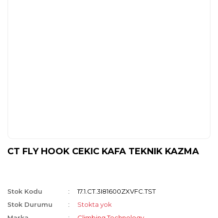
CT FLY HOOK CEKIC KAFA TEKNIK KAZMA
Stok Kodu
17.1.CT.3I81600ZXVFC.TST
Stok Durumu
Stokta yok
Marka
Climbing Technology