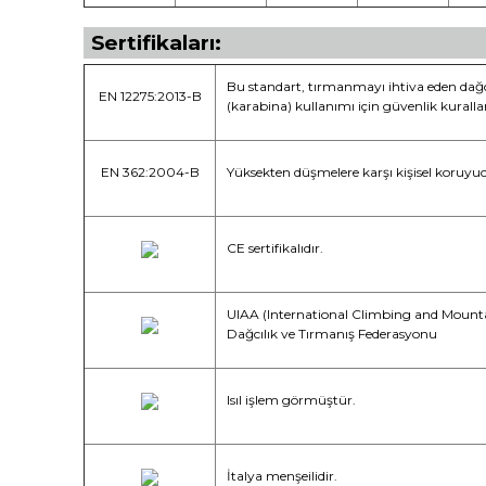
Sertifikaları:
Bu standart, tırmanmayı ihtiva eden dağcı
EN 12275:2013-B
(karabina) kullanımı için güvenlik kuralla
EN 362:2004-B
Yüksekten düşmelere karşı kişisel koruyu
CE sertifikalıdır.
UIAA (International Climbing and Mountai
Dağcılık ve Tırmanış Federasyonu
Isıl işlem görmüştür.
İtalya menşeilidir.