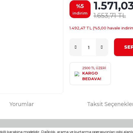
1.571,0
%5
indirim
1.653,71 TL
1.492,47 TL (%5,00 havale indirim
SE
2500 TL ÜZERİ
KARGO
BEDAVA!
Yorumlar
Taksit Seçenekle
 şekilli karabina modelidir. Dağcılık, arama ve kurtarma operasyonları gibi alanl