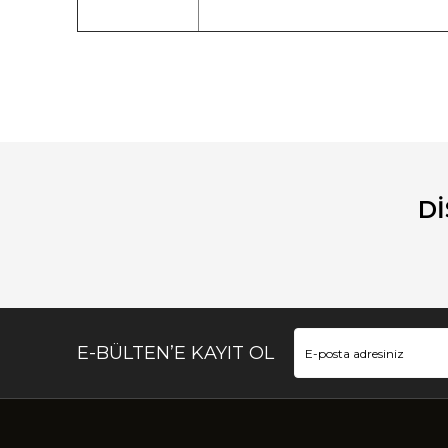
Bu ürünün fiyat bilgisi, resim, ürün açıklamalarında ve diğ
Görüş ve önerileriniz için teşekkür ederiz.
Ürün resmi kalitesiz, bozuk veya görüntülenemiyor.
Ürün açıklamasında eksik bilgiler bulunuyor.
D
Ürün bilgilerinde hatalar bulunuyor.
Ürün fiyatı diğer sitelerden daha pahalı.
Bu ürüne benzer farklı alternatifler olmalı.
E-BÜLTEN’E KAYIT OL