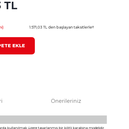
3 TL
82.69 TL
Kazanç
i)
1.571,03 TL den başlayan taksitlerle!!
PETE EKLE
ri
Önerileriniz
arda kullanılmak üzere tasarlanmış bir kilitli karabina modelidir.