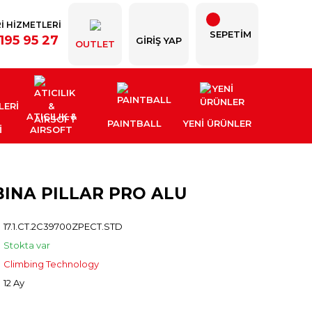
İ HİZMETLERİ
SEPETİM
195 95 27
GIRIŞ YAP
OUTLET
ATICILIK &
PAINTBALL
YENI ÜRÜNLER
İ
AIRSOFT
BINA PILLAR PRO ALU
17.1.CT.2C39700ZPECT.STD
Stokta var
Climbing Technology
12 Ay