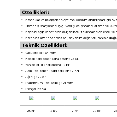
Özellikleri:
Kasnaklar ve kelepçelerin optimal konumlandırılması için oval 
Tırmanış istasyonları, iş güvenliği çalışmaları, arama ve kurta
Kapısını açıp kapatırken oluşabilecek takılmaları önlemek içi
Karabina üzerinde firma adı, dayanım değerleri, sahip olduğu
Teknik Özellikleri:
Ölçüleri: 111 x 64 mm
Kapalı kapı çekeri (ana eksen): 25 KN
Yan çekeri (ikincil eksen): 12 KN
Açık kapı çekeri (kapı açıkken): 7 KN
Ağırlığı: 72 gr.
Maksimum kapı açıklığı: 21 mm
Menşei: İtalya
25 kN
12 kN
7 kN
72 gr.
2