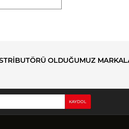
er konularda yetersiz gördüğünüz noktaları öneri formunu kullanarak tara
Bu ürüne ilk yorumu siz yapın!
Yorum Yaz
İSTRİBUTÖRÜ OLDUĞUMUZ MARKAL
KAYDOL
Gönder