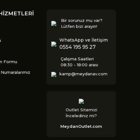
HİZMETLERİ
Bir sorunuz mu var?
Lütfen bizi arayın!
WhatsApp ve İletişim
u
0554 195 95 27
Çalışma Saatleri
im Formu
08:30 - 18:00 arası
Numaralarımız
kamp@meydanav.com
Outlet Sitemizi
İncelediniz mi?
MeydanOutlet.com