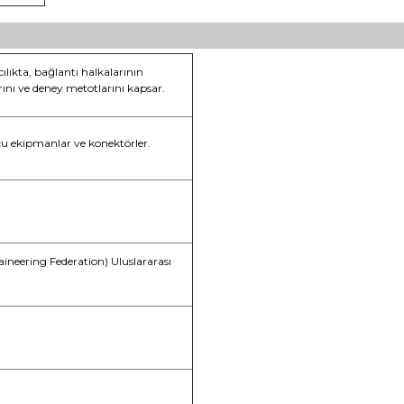
lıkta, bağlantı halkalarının
rını ve deney metotlarını kapsar.
cu ekipmanlar ve konektörler.
neering Federation) Uluslararası