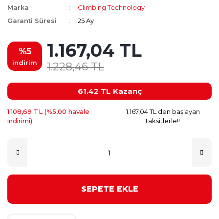
Marka
Climbing Technology
Garanti Süresi
25 Ay
1.167,04 TL
%5
indirim
1.228,46 TL
61.42 TL
Kazanç
1.108,69 TL (%5,00 havale
1.167,04 TL den başlayan
indirimi)
taksitlerle!!
SEPETE EKLE