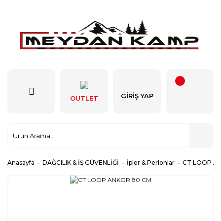
GIRIŞ YAP
OUTLET
Anasayfa
DAĞCILIK & İŞ GÜVENLİĞİ
İpler & Perlonlar
CT LOOP A