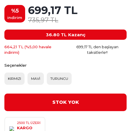
699,17 TL
%5
indirim
735,97 TL
36.80 TL
Kazanç
664,21 TL (%5,00 havale
699,17 TL den başlayan
indirimi)
taksitlerle!!
Seçenekler
KIRMIZI
MAVİ
TURUNCU
STOK YOK
2500 TL ÜZERİ
KARGO