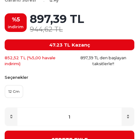
Garanti Süresi
12 Ay
897,39 TL
%5
indirim
944,62 TL
47.23 TL
Kazanç
852,52 TL (%5,00 havale
897,39 TL den başlayan
indirimi)
taksitlerle!!
Seçenekler
12 Cm