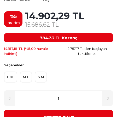
Garanti Süresi
12 Ay
14.902,29 TL
%5
indirim
15.686,62 TL
784.33 TL
Kazanç
14.157,18 TL (%5,00 havale
2.757,17 TL den başlayan
indirimi)
taksitlerle!!
Seçenekler
L-XL
M-L
S-M