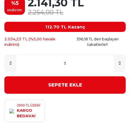
2.141,30 TL
%5
indirim
2.254,00 TL
112.70 TL
Kazanç
2.034,23 TL (%5,00 havale
396,18 TL den başlayan
indirimi)
taksitlerle!!
SEPETE EKLE
2500 TL ÜZERİ
KARGO
BEDAVA!