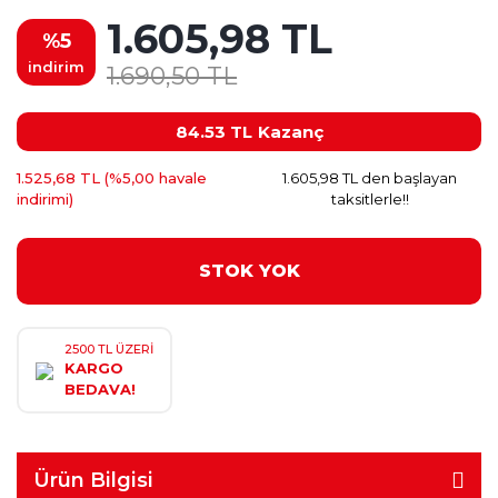
1.605,98 TL
%5
indirim
1.690,50 TL
84.53 TL
Kazanç
1.525,68 TL (%5,00 havale
1.605,98 TL den başlayan
indirimi)
taksitlerle!!
STOK YOK
2500 TL ÜZERİ
KARGO
BEDAVA!
Ürün Bilgisi