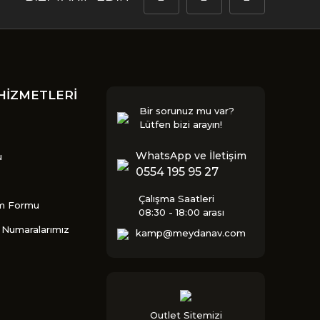
HİZMETLERİ
Bir sorunuz mu var?
Lütfen bizi arayın!
WhatsApp ve İletişim
u
0554 195 95 27
Çalışma Saatleri
im Formu
08:30 - 18:00 arası
Numaralarımız
kamp@meydanav.com
Outlet Sitemizi