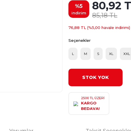
80,92 
%5
indirim
85,18 TL
76,88 TL (%5,00 havale indirimi)
Seçenekler
L
M
S
XL
XXL
STOK YOK
2500 TL ÜZERİ
KARGO
BEDAVA!
Yorumlar
Taksit Seçenekle