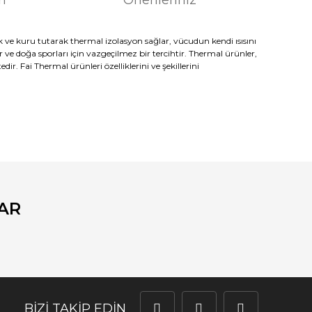
 ve kuru tutarak thermal izolasyon sağlar, vücudun kendi ısısını
 ve doğa sporları için vazgeçilmez bir tercihtir. Thermal ürünler,
. Fai Thermal ürünleri özelliklerini ve şekillerini
fımıza iletebilirsiniz.
AR
BİZİ TAKİP EDİN