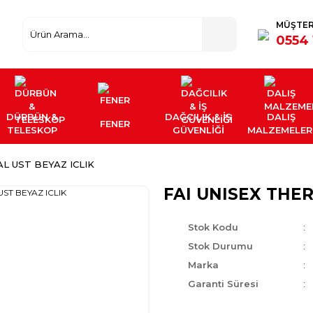
MÜŞTER
0554 
DÜRBÜN &
DAĞCILIK & İŞ
DALIŞ
FENER
TELESKOP
GÜVENLİĞİ
MALZEMELER
L UST BEYAZ ICLIK
FAI UNISEX THE
Stok Kodu
Stok Durumu
Marka
Garanti Süresi