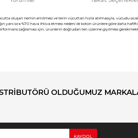
ücutta oluşan nemin emilmesi ve terin vücuttan hızla atılmasıyla, vücudu sıcak
ın yanı sıra %70 hava ihtiva etmesi nedeni ile koton ürünlere göre daha hafiftir
erformans sağlaması için, ürünlerin doğrudan ten üzerine giyilmesi gerekmektedir
er konularda yetersiz gördüğünüz noktaları öneri formunu kullanarak tara
Bu ürüne ilk yorumu siz yapın!
Yorum Yaz
İSTRİBUTÖRÜ OLDUĞUMUZ MARKAL
KAYDOL