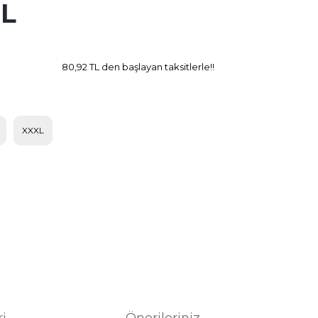
TL
4.26 TL
Kazanç
80,92 TL den başlayan taksitlerle!!
XXXL
ri
Önerileriniz