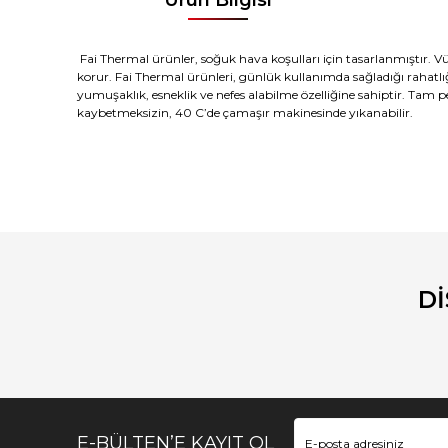
Fai Thermal ürünler, soğuk hava koşulları için tasarlanmıştır. V
korur. Fai Thermal ürünleri, günlük kullanımda sağladığı rahatlığ
yumuşaklık, esneklik ve nefes alabilme özelliğine sahiptir. Tam p
kaybetmeksizin, 40 C’de çamaşır makinesinde yıkanabilir.
Bu ürünün fiyat bilgisi, resim, ürün açıklamalarında ve diğ
Görüş ve önerileriniz için teşekkür ederiz.
Ürün resmi kalitesiz, bozuk veya görüntülenemiyor.
Ürün açıklamasında eksik bilgiler bulunuyor.
D
Ürün bilgilerinde hatalar bulunuyor.
Ürün fiyatı diğer sitelerden daha pahalı.
Bu ürüne benzer farklı alternatifler olmalı.
E-BÜLTEN’E KAYIT OL