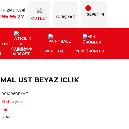
İ HİZMETLERİ
SEPETİM
195 95 27
GIRIŞ YAP
OUTLET
ATICILIK &
PAINTBALL
YENI ÜRÜNLER
İ
AIRSOFT
RMAL UST BEYAZ ICLIK
001006BEYAZ
Stokta yok
Fai
12 Ay