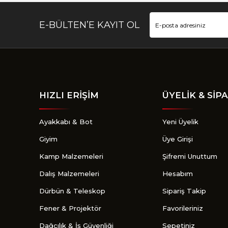
E-BÜLTEN’E KAYIT OL
HIZLI ERİŞİM
ÜYELİK & SİPA
Ayakkabı & Bot
Yeni Üyelik
Giyim
Üye Girişi
Kamp Malzemeleri
Şifremi Unuttum
Dalış Malzemeleri
Hesabım
Dürbün & Teleskop
Sipariş Takip
Fener & Projektör
Favorileriniz
Dağcılık & İş Güvenliği
Sepetiniz