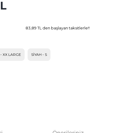
TL
4.42 TL
Kazanç
83,89 TL den başlayan taksitlerle!!
 - XX LARGE
SİYAH - S
ri
Önerileriniz