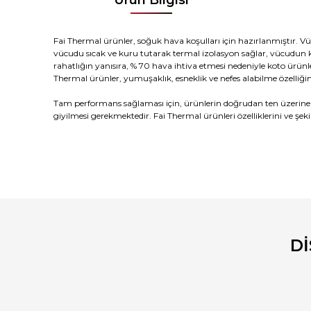
Fai Thermal ürünler, soğuk hava koşulları için hazırlanmıştır. V
vücudu sıcak ve kuru tutarak termal izolasyon sağlar, vücudun ke
rahatlığın yanısıra, % 70 hava ihtiva etmesi nedeniyle koto ürünle
Thermal ürünler, yumuşaklık, esneklik ve nefes alabilme özelliğin
Tam performans sağlaması için, ürünlerin doğrudan ten üzerin
giyilmesi gerekmektedir. Fai Thermal ürünleri özelliklerini ve şek
Bu ürünün fiyat bilgisi, resim, ürün açıklamalarında ve diğ
Görüş ve önerileriniz için teşekkür ederiz.
Ürün resmi kalitesiz, bozuk veya görüntülenemiyor.
Ürün açıklamasında eksik bilgiler bulunuyor.
D
Ürün bilgilerinde hatalar bulunuyor.
Ürün fiyatı diğer sitelerden daha pahalı.
Bu ürüne benzer farklı alternatifler olmalı.