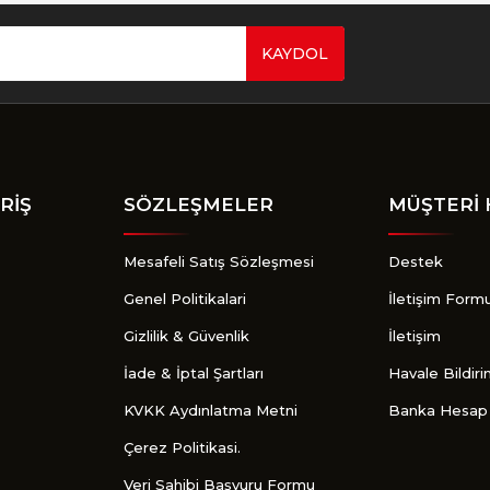
KAYDOL
Gönder
RİŞ
SÖZLEŞMELER
MÜŞTERİ 
Mesafeli Satış Sözleşmesi
Destek
Genel Politikalari
İletişim Form
Gizlilik & Güvenlik
İletişim
İade & İptal Şartları
Havale Bildir
KVKK Aydınlatma Metni
Banka Hesap 
Çerez Politikasi.
Veri Sahibi Başvuru Formu