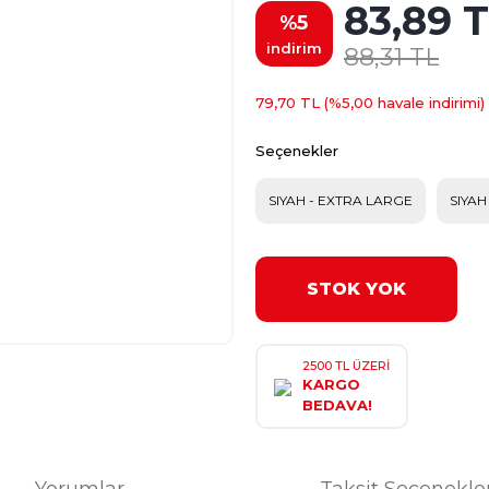
83,89 
%5
indirim
88,31 TL
79,70 TL (%5,00 havale indirimi)
Seçenekler
SIYAH - EXTRA LARGE
SIYAH
STOK YOK
2500 TL ÜZERİ
KARGO
BEDAVA!
Yorumlar
Taksit Seçenekle