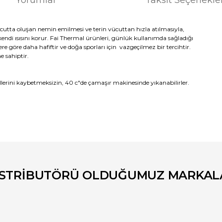
ücutta oluşan nemin emilmesi ve terin vücuttan hızla atılmasıyla,
ndi ısısını korur. Fai Thermal ürünleri, günlük kullanımda sağladığı
re göre daha hafiftir ve doğa sporları için vazgeçilmez bir tercihtir.
e sahiptir.
e
illerini kaybetmeksizin, 40 c"de çamaşır makinesinde yıkanabilirler.
er konularda yetersiz gördüğünüz noktaları öneri formunu kullanarak tara
Bu ürüne ilk yorumu siz yapın!
Yorum Yaz
İSTRİBUTÖRÜ OLDUĞUMUZ MARKAL