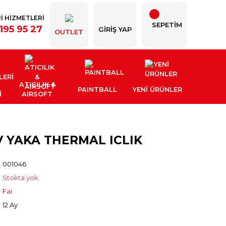
İ HİZMETLERİ
SEPETİM
195 95 27
GIRIŞ YAP
OUTLET
ATICILIK &
PAINTBALL
YENI ÜRÜNLER
İ
AIRSOFT
V YAKA THERMAL ICLIK
001046
Stokta yok
Fai
12 Ay