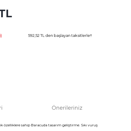
 TL
31.19 TL
Kazanç
)
592,52 TL den başlayan taksitlerle!!
ri
Önerileriniz
ik
özelliklere sahip
Baracuda
tasarım
geliştirme
.
Sıkı
vuruş