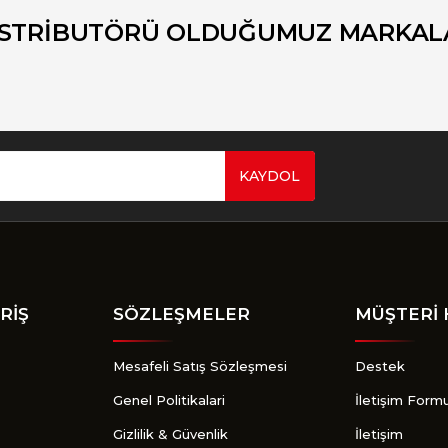
Yorum Yaz
İSTRİBUTÖRÜ OLDUĞUMUZ MARKAL
KAYDOL
Gönder
RİŞ
SÖZLEŞMELER
MÜŞTERİ 
Mesafeli Satış Sözleşmesi
Destek
Genel Politikalari
İletişim Form
Gizlilik & Güvenlik
İletişim