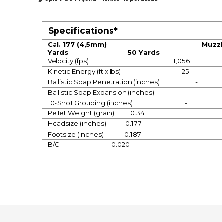
Sp
e
ci
f
i
c
at
i
on
s
*
Cal.
1
77
(
4,
5mm
)
Mu
zz
Y
a
r
d
s
50
Y
a
r
d
s
V
elocity
(
fps)
1,056
K
inetic
E
n
er
gy
(
ft
x
lbs)
25
B
allistic
S
o
a
p
Penet
r
ation
(
inch
e
s)
-
B
allistic
S
o
a
p
Expansion
(
inch
e
s)
-
1
0-
S
h
o
t
G
r
o
u
ping
(
inch
e
s)
-
P
ellet
Weig
h
t
(
g
r
ain)
10.34
Hea
d
size
(
inch
e
s)
0.177
F
o
o
tsize
(
inch
e
s)
0.187
B
/C
0.020
Bu ürünün fiyat bilgisi, resim, ürün açıklamalarında ve diğ
Görüş ve önerileriniz için teşekkür ederiz.
Ürün resmi kalitesiz, bozuk veya görüntülenemiyor.