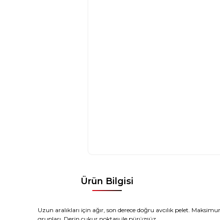
Ürün Bilgisi
Uzun
aralıkları
için ağır
,
son derece
doğru
avcılık
pelet
.
Maksimum
grupları
.
Derin
çukur
noktası ile
pürüzsüz