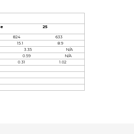
le
25
824
633
15.1
8.9
3.35
N/A
0.59
N/A
0.31
1.02
er konularda yetersiz gördüğünüz noktaları öneri formunu kullanarak tara
Bu ürüne ilk yorumu siz yapın!