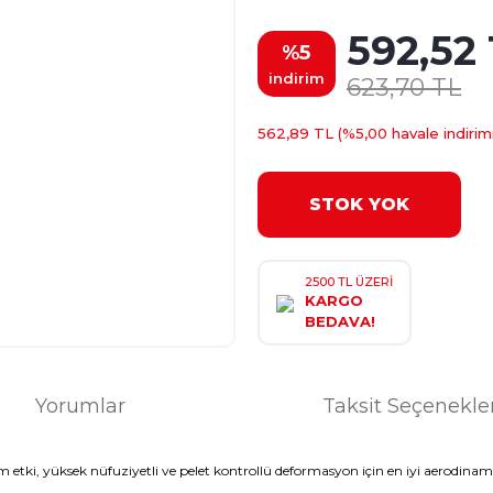
592,52
%5
indirim
623,70 TL
562,89 TL (%5,00 havale indirimi
STOK YOK
2500 TL ÜZERİ
KARGO
BEDAVA!
Yorumlar
Taksit Seçenekle
 etki
,
yüksek nüfuziyetli
ve
pelet
kontrollü
deformasyon
için
en iyi
aerodinam