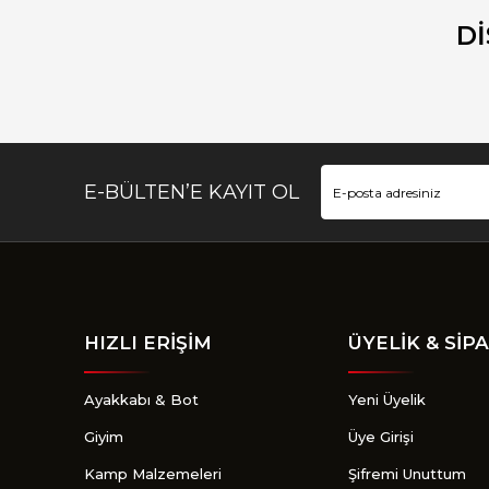
Ürün açıklamasında eksik bilgiler bulunuyor.
D
Ürün bilgilerinde hatalar bulunuyor.
Ürün fiyatı diğer sitelerden daha pahalı.
Bu ürüne benzer farklı alternatifler olmalı.
E-BÜLTEN’E KAYIT OL
HIZLI ERİŞİM
ÜYELİK & SİPA
Ayakkabı & Bot
Yeni Üyelik
Giyim
Üye Girişi
Kamp Malzemeleri
Şifremi Unuttum