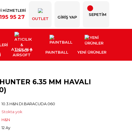
İ HİZMETLERİ
SEPETİM
195 95 27
GIRIŞ YAP
OUTLET
ATICILIK &
PAINTBALL
YENI ÜRÜNLER
İ
AIRSOFT
HUNTER 6.35 MM HAVALI
0)
10.3.H&N.DI.BARACUDA.060
Stokta yok
H&N
12 Ay