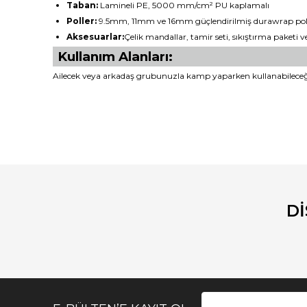
Taban:
Lamineli PE, 5000 mm/cm² PU kaplamalı
Poller:
9.5mm, 11mm ve 16mm güçlendirilmiş durawrap pol
Aksesuarlar:
Çelik mandallar, tamir seti, sıkıştırma paketi ve
Kullanım Alanları:
Ailecek veya arkadaş grubunuzla kamp yaparken kullanabileceğ
Bu ürünün fiyat bilgisi, resim, ürün açıklamalarında ve diğ
Görüş ve önerileriniz için teşekkür ederiz.
Ürün resmi kalitesiz, bozuk veya görüntülenemiyor.
Ürün açıklamasında eksik bilgiler bulunuyor.
D
Ürün bilgilerinde hatalar bulunuyor.
Ürün fiyatı diğer sitelerden daha pahalı.
Bu ürüne benzer farklı alternatifler olmalı.