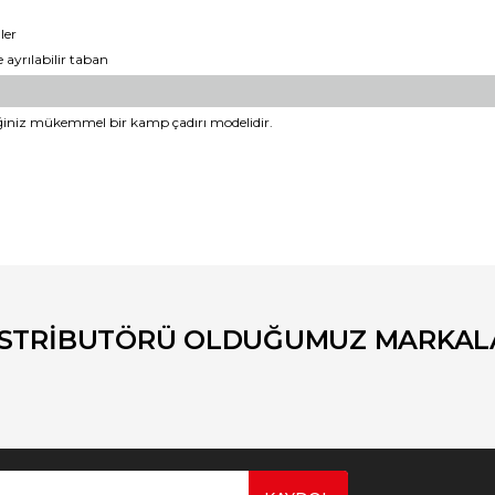
ler
 ayrılabilir taban
iniz mükemmel bir kamp çadırı modelidir.
er konularda yetersiz gördüğünüz noktaları öneri formunu kullanarak tara
Bu ürüne ilk yorumu siz yapın!
Yorum Yaz
İSTRİBUTÖRÜ OLDUĞUMUZ MARKAL