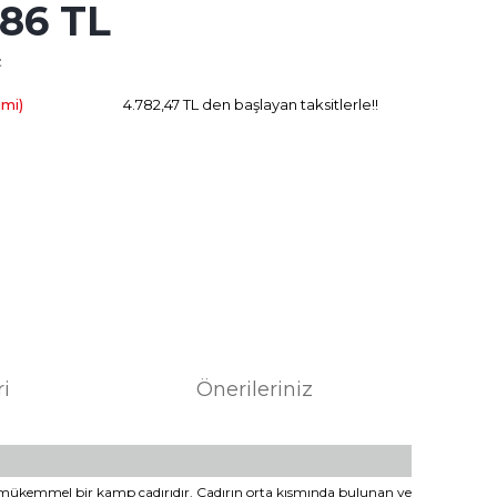
,86 TL
1.360.47 TL
Kazanç
L
imi)
4.782,47 TL den başlayan taksitlerle!!
ri
Önerileriniz
z mükemmel bir kamp çadırıdır. Çadırın orta kısmında bulunan ve