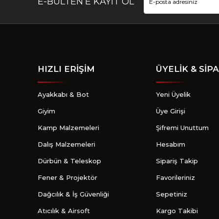
E-BÜLTEN’E KAYIT OL
HIZLI ERİŞİM
ÜYELİK & SİPA
Ayakkabı & Bot
Yeni Üyelik
Giyim
Üye Girişi
Kamp Malzemeleri
Şifremi Unuttum
Dalış Malzemeleri
Hesabım
Dürbün & Teleskop
Sipariş Takip
Fener & Projektör
Favorileriniz
Dağcılık & İş Güvenliği
Sepetiniz
Atıcılık & Airsoft
Kargo Takibi