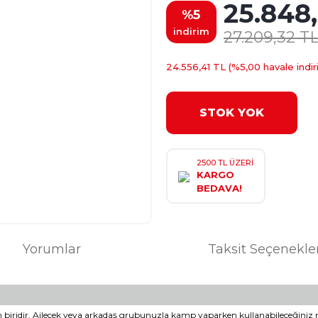
25.848
%5
indirim
27.209,32 T
24.556,41 TL (%5,00 havale indir
STOK YOK
2500 TL ÜZERİ
KARGO
BEDAVA!
Yorumlar
Taksit Seçenekle
en biridir. Ailecek veya arkadaş grubunuzla kamp yaparken kullanabileceğini