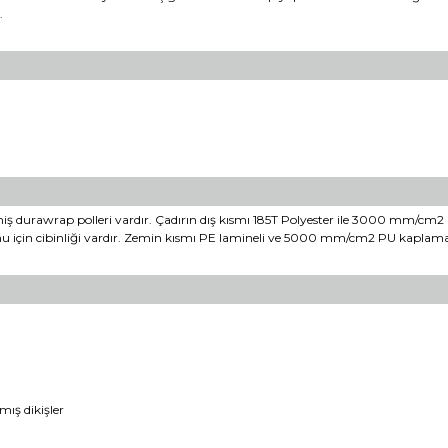
.
ş durawrap polleri vardır. Çadırın dış kısmı 185T Polyester ile 3000 mm/cm2 P
yonu için cibinliği vardır. Zemin kısmı PE lamineli ve 5000 mm/cm2 PU kaplama i
ış dikişler