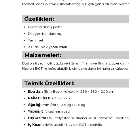
toplantı odası olarak kullanabileceğiniz, çok geniş bir alanı vardır
Özellikleri:
Güçlendirilmiş poller
Dikişleri bantlanmış
Tamir seti
2 Girişli ve 2 yatak odalı
Malzemeleri:
Boston 6 çadırı çift yüzlü ve 9.5mm, 11mm ve 16mm güçlendirilmi
Naylon 190T ile nefes alabilir biçimde ve daha iyi hava sirkülas
Teknik Özellikleri:
Ebatlar:
(En x Boy x Yükseklik) 260 × 560 × 200 cm
Paket Ebatı:
62 x 23 cm
Ağırlığı:
min./total 13,5 kg / 14,5 kg
Yapısı:
Çift katmanlı çadır
Dış Kısım:
185T polyester, su direnci 3000 mm/cm², bantlanm
İç Kısım:
Nefes alabilir Naylon 190T + cibinlik