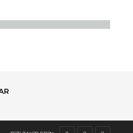
fımıza iletebilirsiniz.
AR