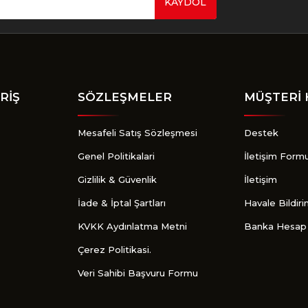
KAYDOL
Gönder
RİŞ
SÖZLEŞMELER
MÜŞTERİ 
Mesafeli Satış Sözleşmesi
Destek
Genel Politikalari
İletişim Form
Gizlilik & Güvenlik
İletişim
İade & İptal Şartları
Havale Bildir
KVKK Aydınlatma Metni
Banka Hesap 
Çerez Politikasi.
Veri Sahibi Başvuru Formu