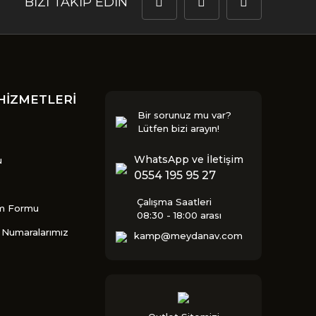
BİZİ TAKİP EDİN
HİZMETLERİ
Bir sorunuz mu var?
Lütfen bizi arayın!
WhatsApp ve İletişim
u
0554 195 95 27
Çalışma Saatleri
im Formu
08:30 - 18:00 arası
Numaralarımız
kamp@meydanav.com