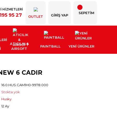
İ HİZMETLERİ
SEPETİM
195 95 27
GIRIŞ YAP
OUTLET
ATICILIK &
PAINTBALL
YENI ÜRÜNLER
İ
AIRSOFT
NEW 6 CADIR
16.0.HUS.CAM1H0-9978.000
Stokta yok
Husky
12 Ay