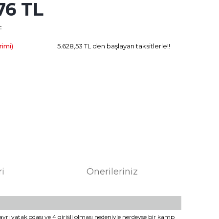
76 TL
1.601.15 TL
Kazanç
L
rimi)
5.628,53 TL den başlayan taksitlerle!!
ri
Önerileriniz
ayrı yatak odası ve 4 girişli olması nedeniyle nerdeyse bir kamp