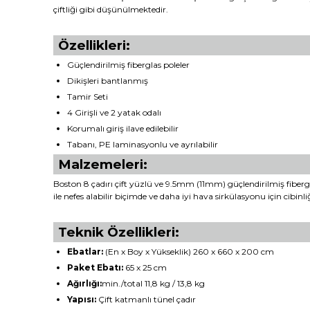
çiftliği gibi düşünülmektedir.
Özellikleri:
Güçlendirilmiş fiberglas poleler
Dikişleri bantlanmış
Tamir Seti
4 Girişli ve 2 yatak odalı
Korumalı giriş ilave edilebilir
Tabanı, PE laminasyonlu ve ayrılabilir
Malzemeleri:
Boston 8 çadırı çift yüzlü ve 9.5mm (11mm) güçlendirilmiş fiberg
ile nefes alabilir biçimde ve daha iyi hava sirkülasyonu için cib
Teknik Özellikleri:
Ebatlar:
(En x Boy x Yükseklik) 260 x 660 x 200 cm
Paket Ebatı:
65 x 25 cm
Ağırlığı:
min./total 11,8 kg / 13,8 kg
Yapısı:
Çift katmanlı tünel çadır