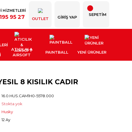
İ HİZMETLERİ
SEPETİM
195 95 27
GIRIŞ YAP
OUTLET
ATICILIK &
PAINTBALL
YENI ÜRÜNLER
İ
AIRSOFT
SIL 8 KISILIK CADIR
16.0.HUS.CAM1H0-5578.000
Stokta yok
Husky
12 Ay