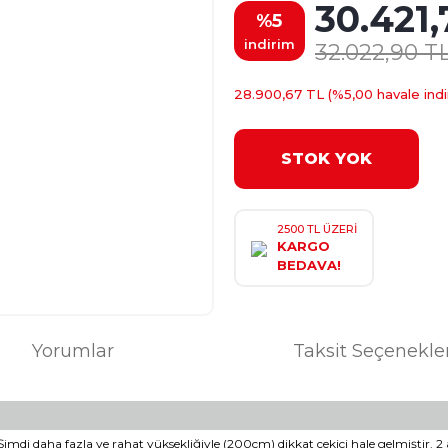
30.421,
%5
indirim
32.022,90 T
28.900,67 TL (%5,00 havale indi
STOK YOK
2500 TL ÜZERİ
KARGO
BEDAVA!
Yorumlar
Taksit Seçenekle
imdi daha fazla ve rahat yüksekliğiyle (200cm) dikkat çekici hale gelmiştir. 2 