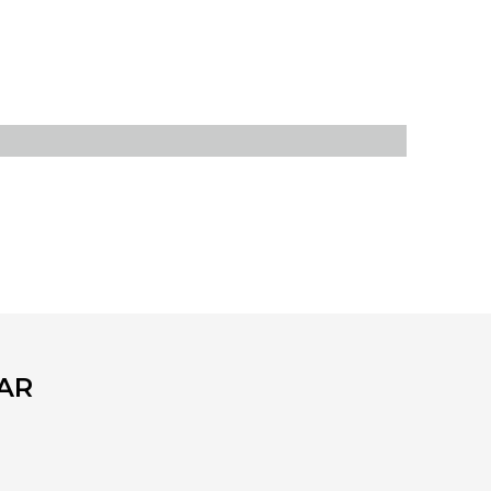
fımıza iletebilirsiniz.
AR