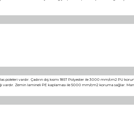
las poleleri vardır. Çadırın dış kısmı 185T Polyester ile 3000 mm/cm2 PU koruma
inliği vardır. Zemin lamineli PE kaplaması ile 5000 mm/cm2 koruma sağlar. Manda