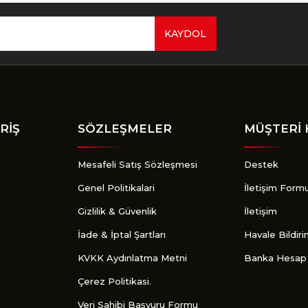
KAYDOL
Gönder
RİŞ
SÖZLEŞMELER
MÜŞTERİ 
Mesafeli Satış Sözleşmesi
Destek
Genel Politikalari
İletişim Form
Gizlilik & Güvenlik
İletişim
İade & İptal Şartları
Havale Bildir
KVKK Aydınlatma Metni
Banka Hesap 
Çerez Politikasi.
Veri Sahibi Başvuru Formu