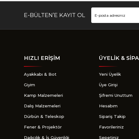
E-BÜLTEN’E KAYIT OL
HIZLI ERİŞİM
ÜYELİK & SİPA
Ayakkabı & Bot
Yeni Üyelik
Giyim
Üye Girişi
Kamp Malzemeleri
Şifremi Unuttum
Dalış Malzemeleri
Hesabım
Dürbün & Teleskop
Sipariş Takip
Fener & Projektör
Favorileriniz
Dağcılık & İş Güvenliği
Sepetiniz