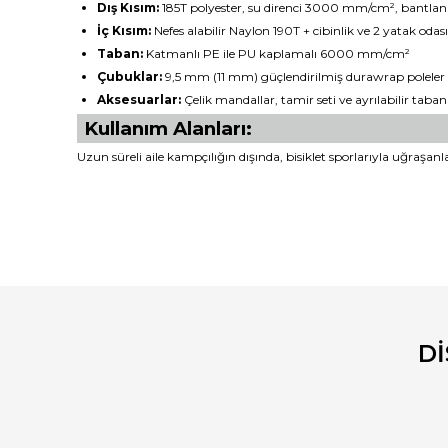
Dış Kısım:
185T polyester, su direnci 3000 mm/cm², bantlanm
İç Kısım:
Nefes alabilir Naylon 190T + cibinlik ve 2 yatak odası
Taban:
Katmanlı PE ile PU kaplamalı 6000 mm/cm²
Çubuklar:
9,5 mm (11 mm) güçlendirilmiş durawrap poleler
Aksesuarlar:
Çelik mandallar, tamir seti ve ayrılabilir taban
Kullanım Alanları:
Uzun süreli aile kampçılığın dışında, bisiklet sporlarıyla uğraşan
Bu ürünün fiyat bilgisi, resim, ürün açıklamalarında ve diğ
Görüş ve önerileriniz için teşekkür ederiz.
Ürün resmi kalitesiz, bozuk veya görüntülenemiyor.
Ürün açıklamasında eksik bilgiler bulunuyor.
D
Ürün bilgilerinde hatalar bulunuyor.
Ürün fiyatı diğer sitelerden daha pahalı.
Bu ürüne benzer farklı alternatifler olmalı.