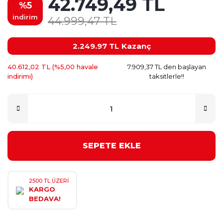
42.749,49 TL
%5
indirim
44.999,47 TL
2.249.97 TL
Kazanç
40.612,02 TL (%5,00 havale
7.909,37 TL den başlayan
indirimi)
taksitlerle!!
SEPETE EKLE
2500 TL ÜZERİ
KARGO
BEDAVA!