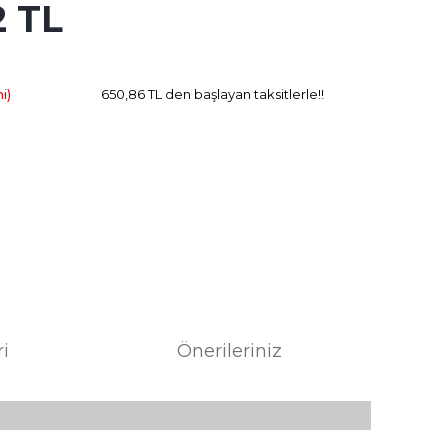
2 TL
185.15 TL
Kazanç
i)
650,86 TL den başlayan taksitlerle!!
ri
Önerileriniz