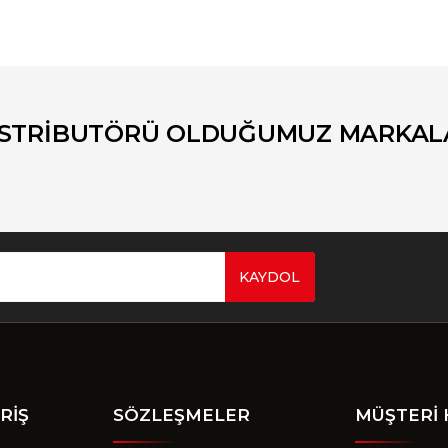
er konularda yetersiz gördüğünüz noktaları öneri formunu kullanarak tara
Bu ürüne ilk yorumu siz yapın!
Yorum Yaz
İSTRİBUTÖRÜ OLDUĞUMUZ MARKAL
KAYDOL
Gönder
RİŞ
SÖZLEŞMELER
MÜŞTERİ 