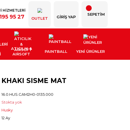
İ HİZMETLERİ
SEPETİM
195 95 27
GIRIŞ YAP
OUTLET
ATICILIK &
PAINTBALL
YENI ÜRÜNLER
İ
AIRSOFT
5 KHAKI SISME MAT
16.0.HUS.CAM2H0-0135.000
Stokta yok
Husky
12 Ay