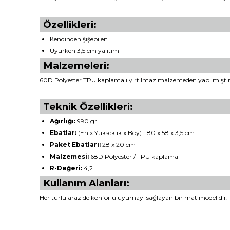
Özellikleri:
Kendinden şişebilen
Uyurken 3,5 cm yalıtım
Malzemeleri:
60D Polyester TPU kaplamalı yırtılmaz malzemeden yapılmıştır. H
Teknik Özellikleri:
Ağırlığı:
990 gr.
Ebatlar:
(En x Yükseklik x Boy): 180 x 58 x 3,5 cm
Paket Ebatları:
28 x 20 cm
Malzemesi:
68D Polyester / TPU kaplama
R-Değeri:
4,2
Kullanım Alanları:
Her türlü arazide konforlu uyumayı sağlayan bir mat modelidir.