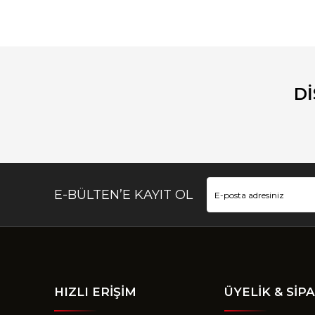
Bu ürünün fiyat bilgisi, resim, ürün açıklamalarında ve diğ
Görüş ve önerileriniz için teşekkür ederiz.
Ürün resmi kalitesiz, bozuk veya görüntülenemiyor.
Ürün açıklamasında eksik bilgiler bulunuyor.
D
Ürün bilgilerinde hatalar bulunuyor.
Ürün fiyatı diğer sitelerden daha pahalı.
Bu ürüne benzer farklı alternatifler olmalı.
E-BÜLTEN’E KAYIT OL
HIZLI ERİŞİM
ÜYELİK & SİPA