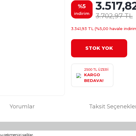
3.517,8
%5
indirim
3.702,97 TL
3.341,93 TL (%5,00 havale indirim
STOK YOK
2500 TL ÜZERİ
KARGO
BEDAVA!
Yorumlar
Taksit Seçenekle
u çekmenizi sağlar.