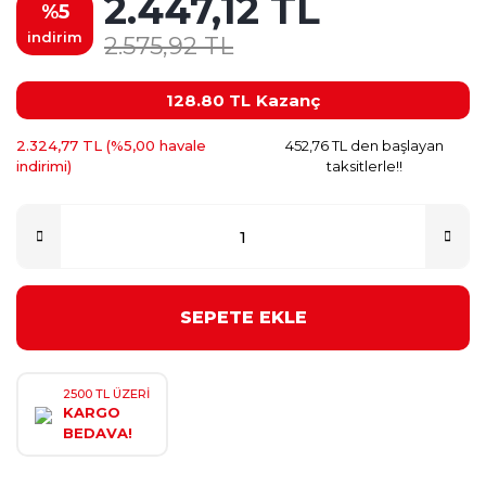
2.447,12 TL
%5
indirim
2.575,92 TL
128.80 TL
Kazanç
2.324,77 TL (%5,00 havale
452,76 TL den başlayan
indirimi)
taksitlerle!!
SEPETE EKLE
2500 TL ÜZERİ
KARGO
BEDAVA!