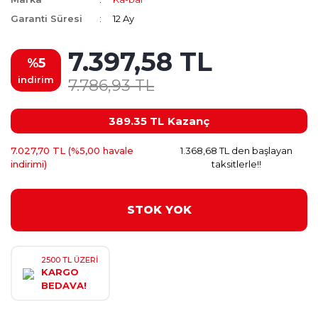
Garanti Süresi
12 Ay
7.397,58 TL
%5
indirim
7.786,93 TL
389.35 TL
Kazanç
7.027,70 TL (%5,00 havale
1.368,68 TL den başlayan
indirimi)
taksitlerle!!
STOK YOK
2500 TL ÜZERİ
KARGO
BEDAVA!