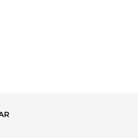
fımıza iletebilirsiniz.
AR