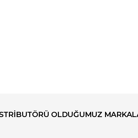
er konularda yetersiz gördüğünüz noktaları öneri formunu kullanarak tara
Bu ürüne ilk yorumu siz yapın!
Yorum Yaz
İSTRİBUTÖRÜ OLDUĞUMUZ MARKAL