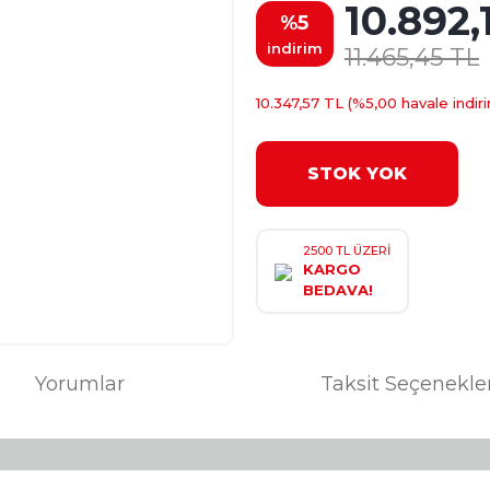
10.892,
%5
indirim
11.465,45 TL
10.347,57 TL (%5,00 havale indiri
STOK YOK
2500 TL ÜZERİ
KARGO
BEDAVA!
Yorumlar
Taksit Seçenekle