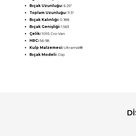
Bıçak Uzunluğu:
6.25"
Toplam Uzunluğu:
11.5"
Bıçak Kalınlığı:
0.188
Bıçak Genişliği:
1.563
Çelik:
1095 Cro-Van
HRC:
56-58
Kulp Malzemesi:
Ultramid®
Bıçak Modeli:
Clip
Bu ürünün fiyat bilgisi, resim, ürün açıklamalarında ve diğ
Görüş ve önerileriniz için teşekkür ederiz.
Ürün resmi kalitesiz, bozuk veya görüntülenemiyor.
Ürün açıklamasında eksik bilgiler bulunuyor.
D
Ürün bilgilerinde hatalar bulunuyor.
Ürün fiyatı diğer sitelerden daha pahalı.
Bu ürüne benzer farklı alternatifler olmalı.