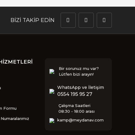
BİZİ TAKİP EDİN
HİZMETLERİ
Bir sorunuz mu var?
Lütfen bizi arayın!
WhatsApp ve İletişim
u
0554 195 95 27
Çalışma Saatleri
im Formu
08:30 - 18:00 arası
Numaralarımız
kamp@meydanav.com