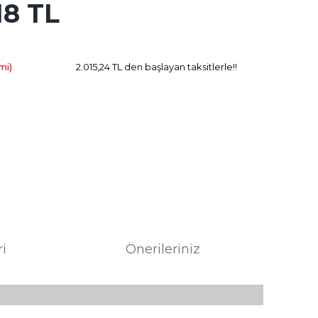
18 TL
573.27 TL
Kazanç
mi)
2.015,24 TL den başlayan taksitlerle!!
ri
Önerileriniz