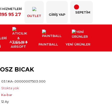
İ HİZMETLERİ
SEPETİM
195 95 27
GIRIŞ YAP
OUTLET
ATICILIK &
PAINTBALL
YENI ÜRÜNLER
İ
AIRSOFT
ROSZ BICAK
03.1.KA-.00000007503.000
Stokta yok
Ka-bar
12 Ay