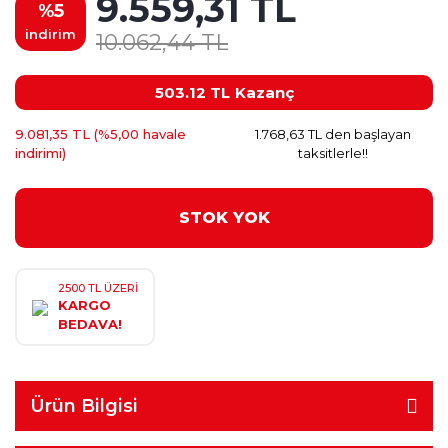
9.559,31 TL
%5
indirim
10.062,44 TL
503.12 TL
Kazanç
9.081,35 TL (%5,00 havale
1.768,63 TL den başlayan
indirimi)
taksitlerle!!
STOK YOK
2500 TL ÜZERİ
KARGO
BEDAVA!
Ürün Bilgisi