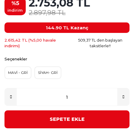
2.753,08 TL
%5
indirim
2.897,98 TL
144.90 TL
Kazanç
2.615,42 TL (%5,00 havale
509,37 TL den başlayan
indirimi)
taksitlerle!!
Seçenekler
MAVİ - GRİ
SİYAH- GRİ
SEPETE EKLE