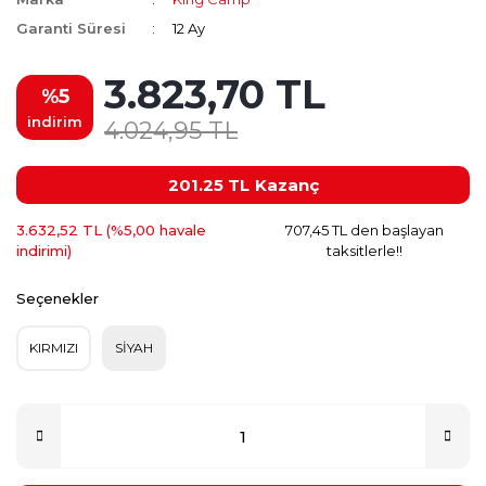
Garanti Süresi
12 Ay
3.823,70 TL
%5
indirim
4.024,95 TL
201.25 TL
Kazanç
3.632,52 TL (%5,00 havale
707,45 TL den başlayan
indirimi)
taksitlerle!!
Seçenekler
KIRMIZI
SİYAH