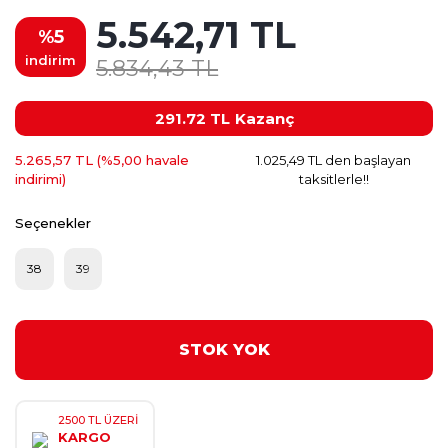
5.542,71 TL
%5
indirim
5.834,43 TL
291.72 TL
Kazanç
5.265,57 TL (%5,00 havale
1.025,49 TL den başlayan
indirimi)
taksitlerle!!
Seçenekler
38
39
STOK YOK
2500 TL ÜZERİ
KARGO