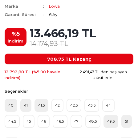
Marka
Lowa
Garanti Süresi
6 Ay
13.466,19 TL
%5
indirim
14.174,93 TL
708.75 TL
Kazanç
12.792,88 TL (%5,00 havale
2.491,47 TL den başlayan
indirimi)
taksitlerle!!
Seçenekler
40
41
41,5
42
42,5
43,5
44
44,5
45
46
46,5
47
48,5
49,5
51